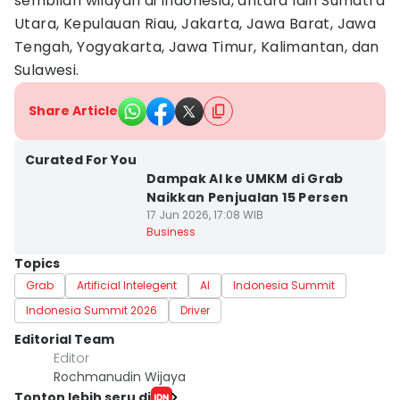
sembilan wilayah di Indonesia, antara lain Sumatra
Utara, Kepulauan Riau, Jakarta, Jawa Barat, Jawa
Tengah, Yogyakarta, Jawa Timur, Kalimantan, dan
Sulawesi.
Share Article
Curated For You
Dampak AI ke UMKM di Grab
Naikkan Penjualan 15 Persen
17 Jun 2026, 17:08 WIB
Business
Topics
Grab
Artificial Intelegent
AI
Indonesia Summit
Indonesia Summit 2026
Driver
Editorial Team
Editor
Rochmanudin Wijaya
Tonton lebih seru di