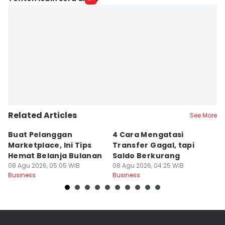
Related Articles
See More
Buat Pelanggan
4 Cara Mengatasi
C
Marketplace, Ini Tips
Transfer Gagal, tapi
P
Hemat Belanja Bulanan
Saldo Berkurang
M
08 Agu 2026, 05:05 WIB
08 Agu 2026, 04:25 WIB
08
Business
Business
Bu