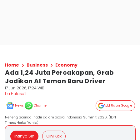
Home
Business
Economy
Ada 1,24 Juta Percakapan, Grab
Jadikan AI Teman Baru Driver
17 Jun 2026, 17:24 WIB
Lia Hutasoit
News
Channel
Add Us on Google
Neneng Goenadi hadir dalam acara Indonesia Summit 2026. (IDN
Times/Herka Yanis)
Intinya Sih
Gini Kak