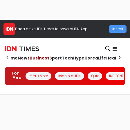
Baca artikel
IDN Times
lainnya di IDN App
Install
Home
News
Business
Sport
Tech
Hype
Korea
Life
Health
Aut
For
# Yuk Vote
Iklanin di IDN
Quiz
INSIDENESIA
You