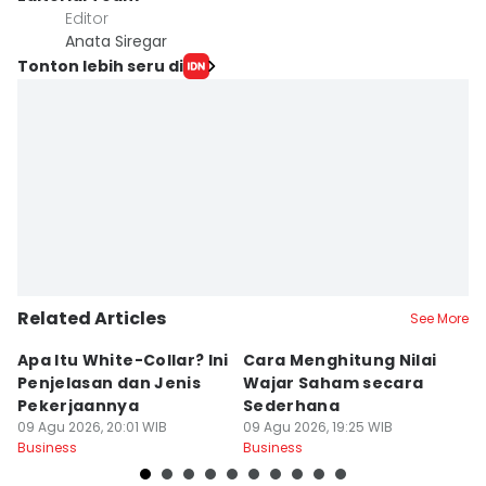
Editor
Anata Siregar
Tonton lebih seru di
Related Articles
See More
Apa Itu White-Collar? Ini
Cara Menghitung Nilai
5
Penjelasan dan Jenis
Wajar Saham secara
M
Pekerjaannya
Sederhana
y
09 Agu 2026, 20:01 WIB
09 Agu 2026, 19:25 WIB
09
Business
Business
Bu