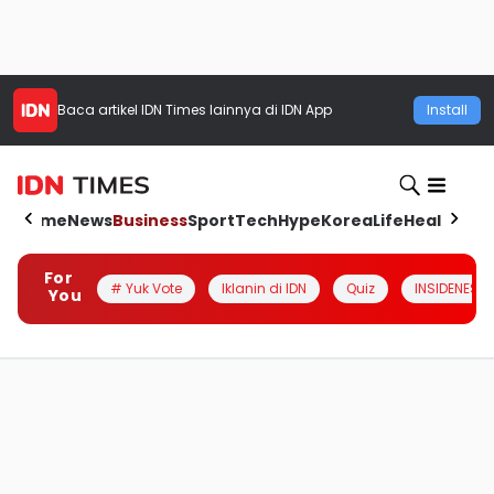
Baca artikel
IDN Times
lainnya di IDN App
Install
Home
News
Business
Sport
Tech
Hype
Korea
Life
Health
Aut
For
# Yuk Vote
Iklanin di IDN
Quiz
INSIDENESIA
You