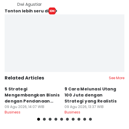
Dwi Agustiar
Tonton lebih seru di
Related Articles
See More
5 Strategi
9 Cara Melunasi Utang
5 
Mengembangkan Bisnis
100 Juta dengan
s
dengan Pendanaan
Strategi yang Realistis
M
Internal yang Sehat
09 Agu 2026, 14:07 WIB
09 Agu 2026, 13:37 WIB
K
09
Business
Business
Bu