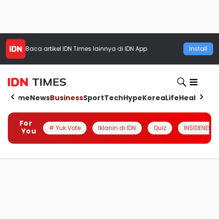
Baca artikel
IDN Times
lainnya di IDN App
Install
Home
News
Business
Sport
Tech
Hype
Korea
Life
Health
Aut
For
# Yuk Vote
Iklanin di IDN
Quiz
INSIDENESIA
You