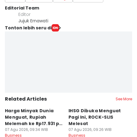
Editorial Team
Editor
Jujuk Ernawati
Tonton lebih seru di
Related Articles
See More
Harga Minyak Dunia
IHSG Dibuka Menguat
H
Menguat, Rupiah
Pagi Ini, ROCK-SLIS
B
Melemah ke Rp17.931 per
Melesat
Rp
Dolar AS
07 Agu 2026, 09:34 WIB
07 Agu 2026, 09:26 WIB
07
Business
Business
Bu