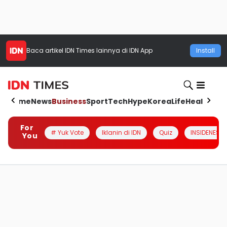
Baca artikel
IDN Times
lainnya di IDN App
Install
Home
News
Business
Sport
Tech
Hype
Korea
Life
Health
Aut
For
# Yuk Vote
Iklanin di IDN
Quiz
INSIDENESIA
You