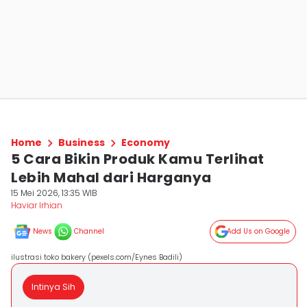
Home
Business
Economy
5 Cara Bikin Produk Kamu Terlihat
Lebih Mahal dari Harganya
15 Mei 2026, 13:35 WIB
Haviar Irhian
News
Channel
Add Us on Google
ilustrasi toko bakery (pexels.com/Eynes Badili)
Intinya Sih