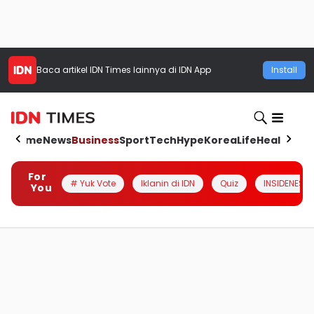
Baca artikel
IDN Times
lainnya di IDN App
Install
Home
News
Business
Sport
Tech
Hype
Korea
Life
Health
Aut
For
# Yuk Vote
Iklanin di IDN
Quiz
INSIDENESIA
You