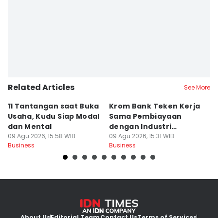
Related Articles
See More
11 Tantangan saat Buka
Krom Bank Teken Kerja
D
Usaha, Kudu Siap Modal
Sama Pembiayaan
A
dan Mental
dengan Industri
B
09 Agu 2026, 15:58 WIB
Pergadaian
09 Agu 2026, 15:31 WIB
T
09
Business
Business
Bu
About Us
Editorial Team
Contact Us
Terms of Services