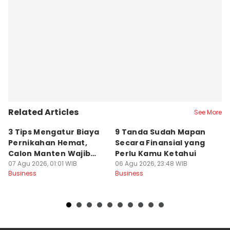
Related Articles
See More
3 Tips Mengatur Biaya
9 Tanda Sudah Mapan
P
Pernikahan Hemat,
Secara Finansial yang
D
Calon Manten Wajib
Perlu Kamu Ketahui
S
Nyimak!
07 Agu 2026, 01:01 WIB
06 Agu 2026, 23:48 WIB
06
Business
Business
Bu