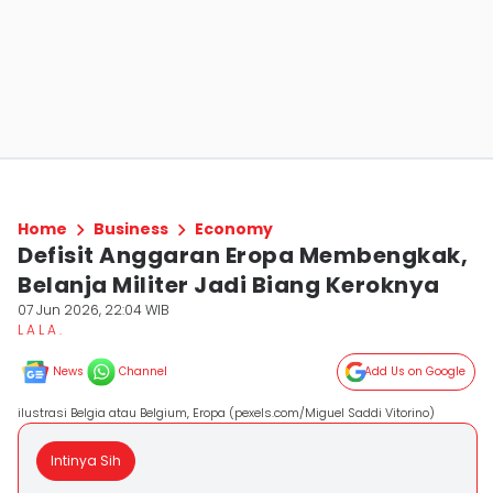
Home
Business
Economy
Defisit Anggaran Eropa Membengkak,
Belanja Militer Jadi Biang Keroknya
07 Jun 2026, 22:04 WIB
L A L A .
News
Channel
Add Us on Google
ilustrasi Belgia atau Belgium, Eropa (pexels.com/Miguel Saddi Vitorino)
Intinya Sih