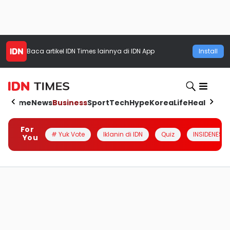
Baca artikel
IDN Times
lainnya di IDN App
Install
Home
News
Business
Sport
Tech
Hype
Korea
Life
Health
Aut
For
# Yuk Vote
Iklanin di IDN
Quiz
INSIDENESIA
You