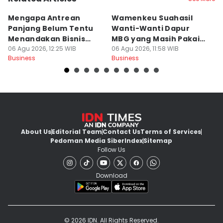
Mengapa Antrean
Wamenkeu Suahasil
P
Panjang Belum Tentu
Wanti-Wanti Dapur
Di
Menandakan Bisnis
MBG yang Masih Pakai
P
Sehat?
06 Agu 2026, 12:25 WIB
LPG Subsidi
06 Agu 2026, 11:58 WIB
R
06
Business
Business
Bu
About Us
Editorial Team
Contact Us
Terms of Services
Pedoman Media Siber
Index
Sitemap
Follow Us
Download
© 2026 IDN. All Rights Reserved.