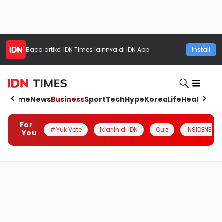
Baca artikel
IDN Times
lainnya di IDN App
Install
Home
News
Business
Sport
Tech
Hype
Korea
Life
Health
Aut
For
# Yuk Vote
Iklanin di IDN
Quiz
INSIDENESIA
You