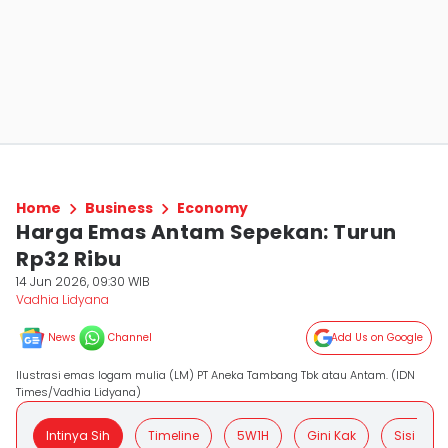
Home
Business
Economy
Harga Emas Antam Sepekan: Turun
Rp32 Ribu
14 Jun 2026, 09:30 WIB
Vadhia Lidyana
News
Channel
Add Us on Google
Ilustrasi emas logam mulia (LM) PT Aneka Tambang Tbk atau Antam. (IDN
Times/Vadhia Lidyana)
Intinya Sih
Timeline
5W1H
Gini Kak
Sisi Posit