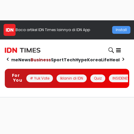
Baca artikel
IDN Times
lainnya di IDN App
Install
Home
News
Business
Sport
Tech
Hype
Korea
Life
Health
Aut
For
# Yuk Vote
Iklanin di IDN
Quiz
INSIDENESIA
You