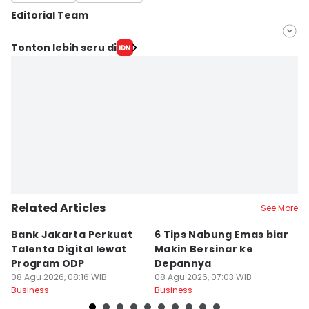
Editorial Team
Editor
Tonton lebih seru di
savira Ivanka
Editor
Deti Mega Purnamasari
Related Articles
See More
Bank Jakarta Perkuat
6 Tips Nabung Emas biar
B
Talenta Digital lewat
Makin Bersinar ke
T
Program ODP
Depannya
P
08 Agu 2026, 08:16 WIB
08 Agu 2026, 07:03 WIB
N
08
Business
Business
Bu