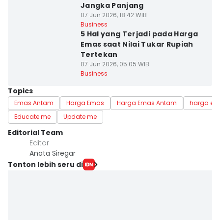
Jangka Panjang
07 Jun 2026, 18:42 WIB
Business
5 Hal yang Terjadi pada Harga
Emas saat Nilai Tukar Rupiah
Tertekan
07 Jun 2026, 05:05 WIB
Business
Topics
Emas Antam
Harga Emas
Harga Emas Antam
harga ema
Educate me
Update me
Editorial Team
Editor
Anata Siregar
Tonton lebih seru di