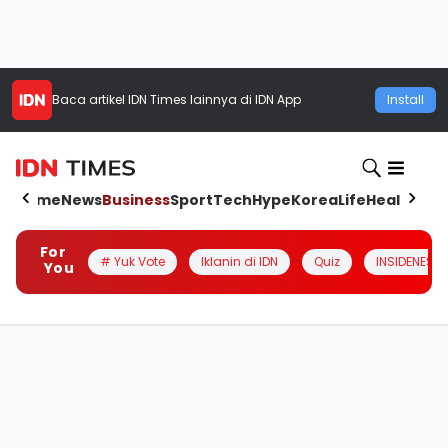
Baca artikel
IDN Times
lainnya di IDN App
Install
Home
News
Business
Sport
Tech
Hype
Korea
Life
Health
Aut
For
# Yuk Vote
Iklanin di IDN
Quiz
INSIDENESIA
You