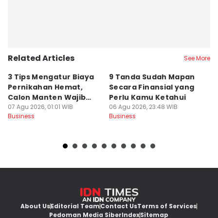
Related Articles
See More
3 Tips Mengatur Biaya
9 Tanda Sudah Mapan
P
Pernikahan Hemat,
Secara Finansial yang
D
Calon Manten Wajib
Perlu Kamu Ketahui
S
Nyimak!
07 Agu 2026, 01:01 WIB
06 Agu 2026, 23:48 WIB
06
Business
Business
Bu
About Us
Editorial Team
Contact Us
Terms of Services
Pedoman Media Siber
Index
Sitemap