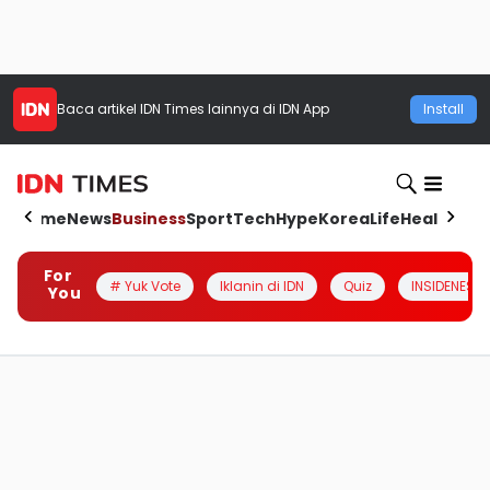
Baca artikel
IDN Times
lainnya di IDN App
Install
Home
News
Business
Sport
Tech
Hype
Korea
Life
Health
Aut
For
# Yuk Vote
Iklanin di IDN
Quiz
INSIDENESIA
You