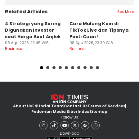
Related Articles
See More
4 Strategi yang Sering
Cara Mulung Koin di
A
Digunakan Investor
TikTok Live dan Tipsnya,
T
saat Harga Aset Anjlok
Pasti Cuan!
V
08 Agu 2026, 23:45 WIB
08 Agu 2026, 23:30 WIB
08
Business
Business
Bu
About Us
Editorial Team
Contact Us
Terms of Services
Pedoman Media Siber
Index
Sitemap
Follow Us
Download