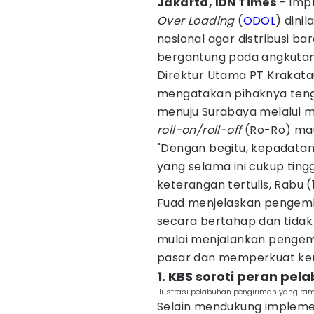
Jakarta, IDN Times
- Imp
Over Loading
(
ODOL
) dini
nasional agar distribusi ba
bergantung pada angkutan
Direktur Utama PT Krakat
mengatakan pihaknya tenga
menuju Surabaya melalui mo
roll-on/roll-off
(Ro-Ro) mau
"Dengan begitu, kepadatan l
yang selama ini cukup ting
keterangan tertulis, Rabu (
Fuad menjelaskan pengemb
secara bertahap dan tidak
mulai menjalankan penge
pasar dan memperkuat ker
1. KBS soroti peran pel
ilustrasi pelabuhan pengiriman yang ra
Selain mendukung impleme