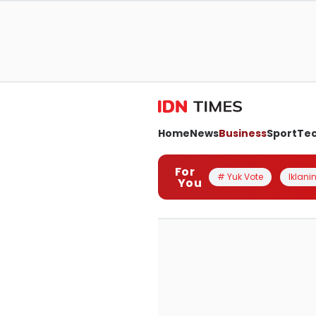
Home
News
Business
Sport
Te
For
# Yuk Vote
Iklanin
You