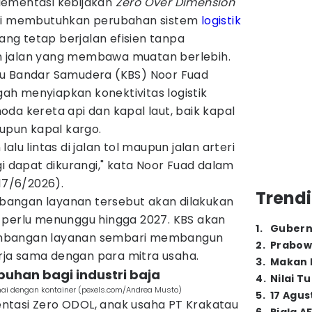
lementasi kebijakan
Zero Over Dimension
lai membutuhkan perubahan sistem
logistik
rang tetap berjalan efisien tanpa
 jalan yang membawa muatan berlebih.
au Bandar Samudera (KBS) Noor Fuad
h menyiapkan konektivitas logistik
da kereta api dan kapal laut, baik kapal
pun kapal kargo.
alu lintas di jalan tol maupun jalan arteri
gi dapat dikurangi," kata Noor Fuad dalam
17/6/2026).
Trendi
angan layanan tersebut akan dilakukan
 perlu menunggu hingga 2027. KBS akan
1
.
Gubern
mbangan layanan sembari membangun
2
.
Prabow
ja sama dengan para mitra usaha.
3
.
Makan B
abuhan bagi industri baja
4
.
Nilai T
mai dengan kontainer (pexels.com/Andrea Musto)
5
.
17 Agus
ntasi Zero ODOL, anak usaha PT Krakatau