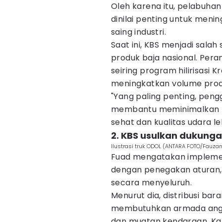
Oleh karena itu, pelabuha
dinilai penting untuk mening
saing industri.
Saat ini, KBS menjadi salah
produk baja nasional. Pera
seiring program hilirisasi 
meningkatkan volume produk
"Yang paling penting, peng
membantu meminimalkan po
sehat dan kualitas udara leb
2. KBS usulkan dukung
Ilustrasi truk ODOL (ANTARA FOTO/Fauza
Fuad mengatakan implemen
dengan penegakan aturan, t
secara menyeluruh.
Menurut dia, distribusi ba
membutuhkan armada angk
dan muatan kendaraan. Kare