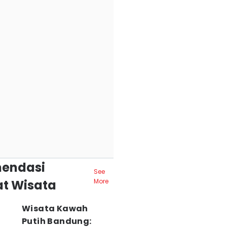
endasi
See
t Wisata
More
Wisata Kawah
Putih Bandung: