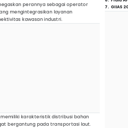
6
.
Piala A
enegaskan perannya sebagai operator
7
.
GIIAS 2
 yang mengintegrasikan layanan
nektivitas kawasan industri.
memiliki karakteristik distribusi bahan
at bergantung pada transportasi laut.