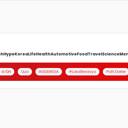
ch
Hype
Korea
Life
Health
Automotive
Food
Travel
Science
Me
 di IDN
Quiz
INSIDENESIA
#LokalBerdaya
Profil Dokter