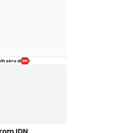
ih seru di
from IDN