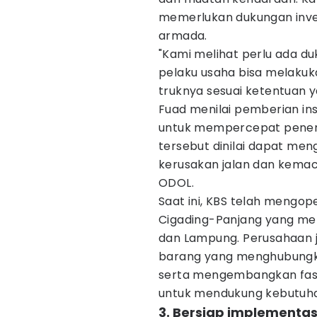
memerlukan dukungan inve
armada.
"Kami melihat perlu ada d
pelaku usaha bisa melaku
truknya sesuai ketentuan ya
Fuad menilai pemberian ins
untuk mempercepat penera
tersebut dinilai dapat men
kerusakan jalan dan kemac
ODOL.
Saat ini, KBS telah mengo
Cigading-Panjang yang me
dan Lampung. Perusahaan 
barang yang menghubungka
serta mengembangkan fasili
untuk mendukung kebutuhan 
3. Bersiap implementa