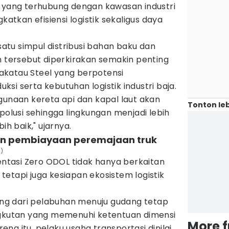
n yang terhubung dengan kawasan industri
katkan efisiensi logistik sekaligus daya
 satu simpul distribusi bahan baku dan
n tersebut diperkirakan semakin penting
Krakatau Steel yang berpotensi
si serta kebutuhan logistik industri baja.
gunaan kereta api dan kapal laut akan
Tonton leb
lusi sehingga lingkungan menjadi lebih
ih baik," ujarnya.
an pembiayaan peremajaan truk
n)
tasi Zero ODOL tidak hanya berkaitan
etapi juga kesiapan ekosistem logistik
rang dari pelabuhan menuju gudang tetap
utan yang memenuhi ketentuan dimensi
More 
na itu, pelaku usaha transportasi dinilai