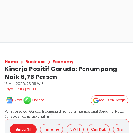
Home
Business
Economy
Kinerja Positif Garuda: Penumpang
Naik 6,76 Persen
13 Mei 2026, 23:59 WIB
Triyan Pangastuti
News
Channel
Add Us on Google
Potret pesawat Garuda Indonesia di Bandara Internasional Soekarno-Hatta
(unsplash.com/fasyahalim_)
Intinya Sih
Timeline
5W1H
Gini Kak
Sisi Posit