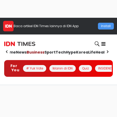
Baca artikel
IDN Times
lainnya di IDN App
Install
Home
News
Business
Sport
Tech
Hype
Korea
Life
Health
Aut
For
# Yuk Vote
Iklanin di IDN
Quiz
INSIDENESIA
You