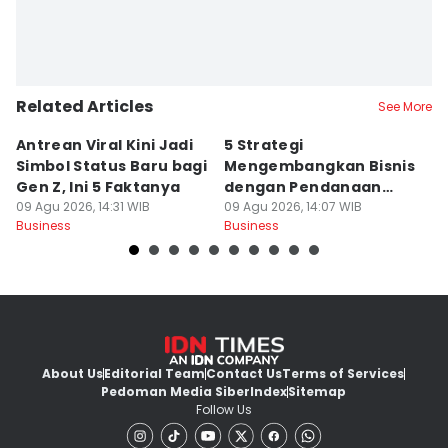
Related Articles
See More
Antrean Viral Kini Jadi
5 Strategi
9
Simbol Status Baru bagi
Mengembangkan Bisnis
1
Gen Z, Ini 5 Faktanya
dengan Pendanaan
St
09 Agu 2026, 14:31 WIB
Internal yang Sehat
09 Agu 2026, 14:07 WIB
09
Business
Business
Bu
About Us
Editorial Team
Contact Us
Terms of Services
Pedoman Media Siber
Index
Sitemap
Follow Us