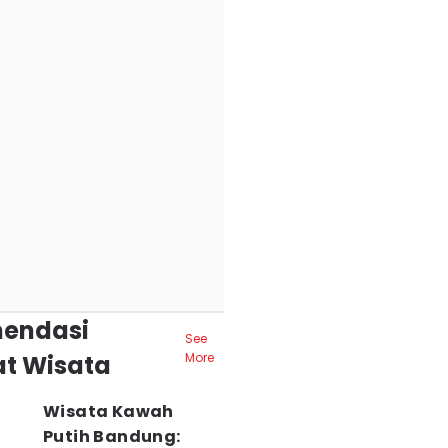
endasi
See
t Wisata
More
Wisata Kawah
Putih Bandung: