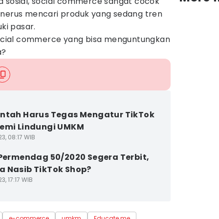
a sosial, social commerce sangat cocok
enerus mencari produk yang sedang tren
i pasar.
 social commerce yang bisa menguntungkan
a?
ntah Harus Tegas Mengatur TikTok
emi Lindungi UMKM
3, 08:17 WIB
 Permendag 50/2020 Segera Terbit,
 Nasib TikTok Shop?
3, 17:17 WIB
e-commerce
umkm
Educate me