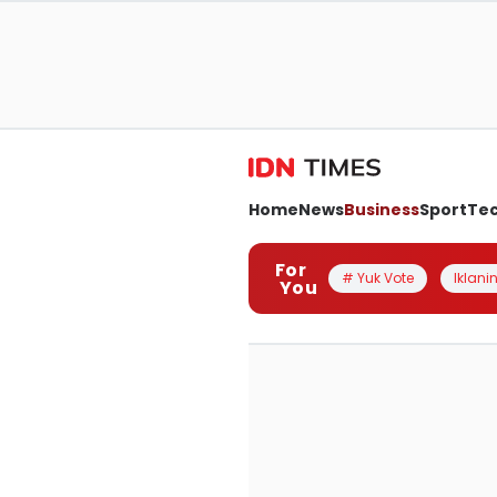
Home
News
Business
Sport
Te
For
# Yuk Vote
Iklanin
You