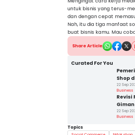
Mengingat cara kerja medi
untuk bisnis yang terus-m
dan dengan cepat memasuk
Nah, itu dia tiga manfaat
buat bisnis kamu. Mau cob
Share Article
Curated For You
Pemeri
Shop d
22 Sep 202
Business
Revisi
Gimana
22 Sep 202
Business
Topics
Social Commerce
tiktok shop