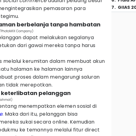
n
social commerce
adalah peluang besar
6
.
Piala A
7
.
GIIAS 2
n mengintegrasikan pemasaran para
tegimu.
aman berbelanja tanpa hambatan
om/PhotoMIX Company)
pelanggan dapat melakukan segalanya
tukan dari gawai mereka tanpa harus
s melalui kerumitan dalam membuat akun
 satu halaman ke halaman lainnya
membuat proses dalam mengarungi saluran
an tidak merepotkan.
 keterlibatan pelanggan
 Rahmat)
tentang menempatkan elemen sosial di
e
. Maka dari itu, pelanggan bisa
ereka sukai secara online. Kemudian
ukmu ke temannya melalui fitur direct