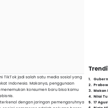
Trendi
ni TikTok jadi salah satu media sosial yang
1
.
Gubern
kat Indonesia. Makanya, penggunaan
2
.
Prabow
an menemukan konsumen baru bisa kamu
3
.
Makan B
bisnis.
4
.
Nilai T
uga terkenal dengan jaringan pemengaruhnya
5
.
17 Agus