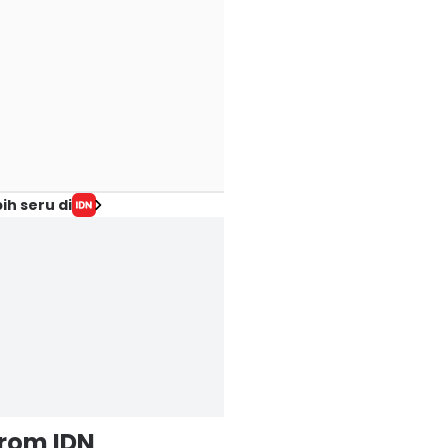
ih seru di
from IDN