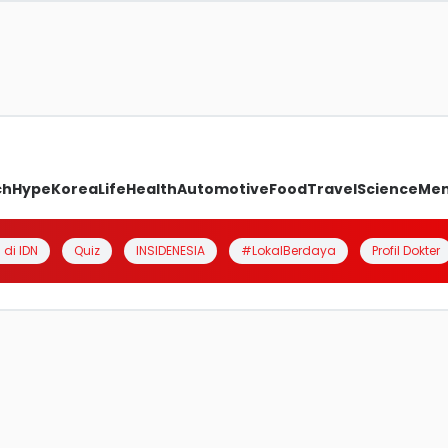
ch
Hype
Korea
Life
Health
Automotive
Food
Travel
Science
Me
 di IDN
Quiz
INSIDENESIA
#LokalBerdaya
Profil Dokter