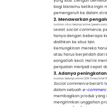
yang luas. Dengan demikia
bagi bisnismu ketika ingi
pemengaruh ke dalam stra
2. Menawarkan pengal
ilustrasi situs belanja online (pexels.c
Lewat
social commerce
, 
hanya dengan beberapa ke
dialihkan ke situs lain.
Kemungkinan mereka haru
atau harus berpindah dari
sangatlah kecil. Hal ini 
penjualan menjadi cepat d
3. Adanya peningkatan
ilustrasi belanja online (IDN Times/Arief
Social commerce
berarti 
dalam sebuah
e-commerc
membagikan produk yang m
mengirimkan unggahan prod