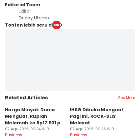
Editorial Team
Editor
Debby Utomo
Tonton lebih seru di
Related Articles
See More
Harga Minyak Dunia
IHSG Dibuka Menguat
H
Menguat, Rupiah
Pagi Ini, ROCK-SLIS
B
Melemah ke Rp17.931 per
Melesat
Rp
Dolar AS
07 Agu 2026, 09:34 WIB
07 Agu 2026, 09:26 WIB
07
Business
Business
Bu