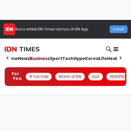
Baca artikel
IDN Times
lainnya di IDN App
Install
Home
News
Business
Sport
Tech
Hype
Korea
Life
Health
Aut
For
# Yuk Vote
Iklanin di IDN
Quiz
INSIDENESIA
You