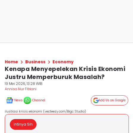
Home
Business
Economy
Kenapa Menyepelekan Krisis Ekonomi
Justru Memperburuk Masalah?
19 Mei 2026, 13:28 WIB
Annisa Nur Fitriani
News
Channel
Add Us on Google
ilustrasi krisis ekonomi (vecteezy.com/Bigc Studio)
Intinya Sih