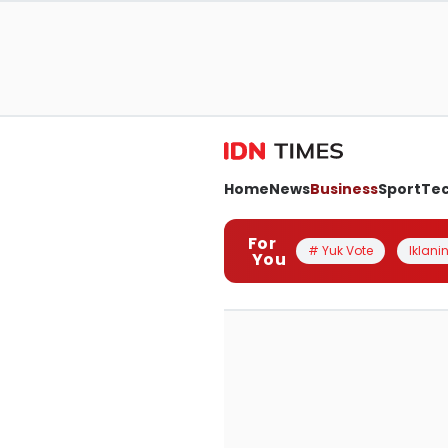
Home
News
Business
Sport
Te
For
# Yuk Vote
Iklanin
You