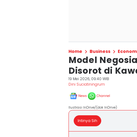
Home
Business
Econom
Model Negosias
Disorot di Ka
19 Mei 2026, 09:40 WIB
Dini Suciatiningrum
News
Channel
Ilustrasi InDrive/(dok InDrive)
Intinya Sih