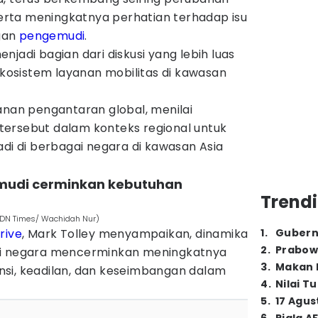
 serta meningkatnya perhatian terhadap isu
ngan
pengemudi
.
jadi bagian dari diskusi yang lebih luas
osistem layanan mobilitas di kawasan
anan pengantaran global, menilai
ersebut dalam konteks regional untuk
adi di berbagai negara di kawasan Asia
emudi cerminkan kebutuhan
Trendi
(IDN Times/ Wachidah Nur)
rive
, Mark Tolley menyampaikan, dinamika
1
.
Gubern
2
.
Prabow
ai negara mencerminkan meningkatnya
3
.
Makan B
si, keadilan, dan keseimbangan dalam
4
.
Nilai T
5
.
17 Agus