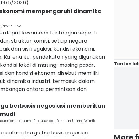
(19/5/2026).
si ekonomi mempengaruhi dinamika
y /dok InDrive
terdapat kesamaan tantangan seperti
dan struktur komisi, setiap negara
ik dari sisi regulasi, kondisi ekonomi,
. Karena itu, pendekatan yang digunakan
Tonton leb
ndisi lokal di masing-masing pasar.
asi dan kondisi ekonomi disebut memiliki
 dinamika industri, termasuk dalam
seimbangan antara permintaan dan
rga berbasis negosiasi memberikan
gemudi
 Discussions bersama Produser dan Pemeran Utama Wanita
penentuan harga berbasis negosiasi
More 