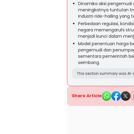
Dinamika aksi pengemudi d
meningkatnya tuntutan tr
industri ride-hailing yang
Perbedaan regulasi, kondis
negara memengaruhi strukt
menjadi kunci dalam men
Model penentuan harga ber
pengemudi dan penumpang
sementara pemerintah ber
seimbang.
This section summary was AI-a
Share Article