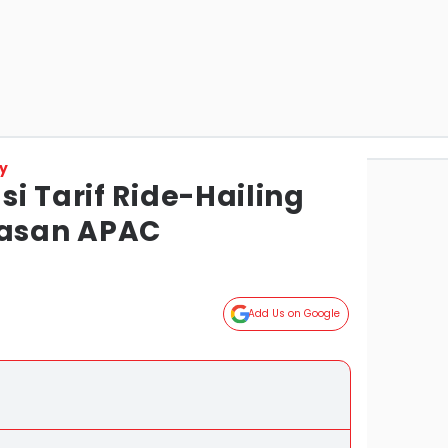
y
i Tarif Ride-Hailing
wasan APAC
Add Us on Google