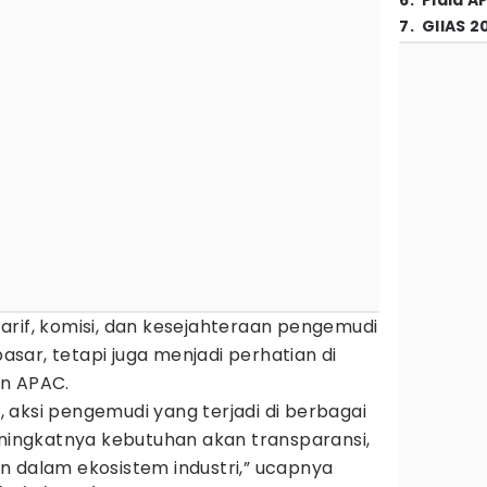
6
.
Piala A
7
.
GIIAS 2
arif, komisi, dan kesejahteraan pengemudi
pasar, tetapi juga menjadi perhatian di
an APAC.
ik, aksi pengemudi yang terjadi di berbagai
ngkatnya kebutuhan akan transparansi,
n dalam ekosistem industri,” ucapnya