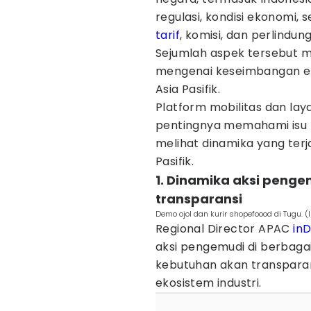
regulasi, kondisi ekonomi,
tarif
, komisi, dan perlindu
Sejumlah aspek tersebut men
mengenai keseimbangan ek
Asia Pasifik.
Platform mobilitas dan lay
pentingnya memahami isu t
melihat dinamika yang terj
Pasifik.
1. Dinamika aksi peng
transparansi
Demo ojol dan kurir shopefoood di Tugu. 
Regional Director APAC
inD
aksi pengemudi di berbag
kebutuhan akan transparan
ekosistem industri.