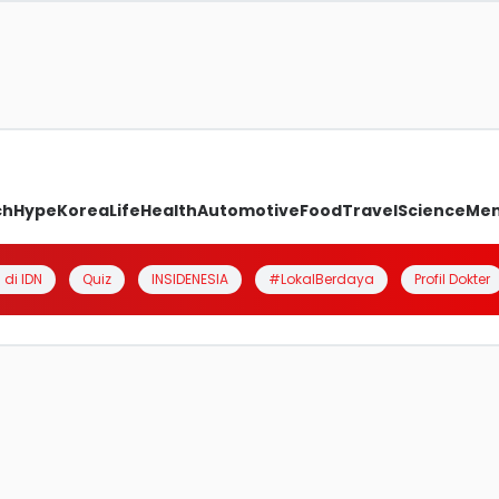
ch
Hype
Korea
Life
Health
Automotive
Food
Travel
Science
Me
 di IDN
Quiz
INSIDENESIA
#LokalBerdaya
Profil Dokter