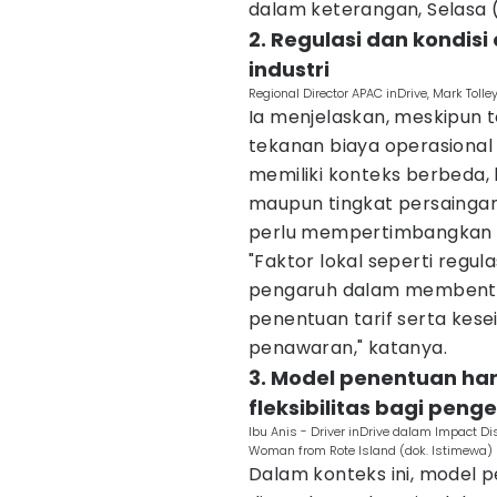
dalam keterangan, Selasa 
2. Regulasi dan kondi
industri
Regional Director APAC inDrive, Mark Tolle
Ia menjelaskan, meskipun 
tekanan biaya operasional 
memiliki konteks berbeda, ba
maupun tingkat persaingan
perlu mempertimbangkan ko
"Faktor lokal seperti regul
pengaruh dalam membentuk
penentuan tarif serta ke
penawaran," katanya.
3. Model penentuan ha
fleksibilitas bagi pen
Ibu Anis - Driver inDrive dalam Impact
Woman from Rote Island (dok. Istimewa)
Dalam konteks ini, model 