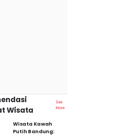
endasi
See
t Wisata
More
Wisata Kawah
Putih Bandung: