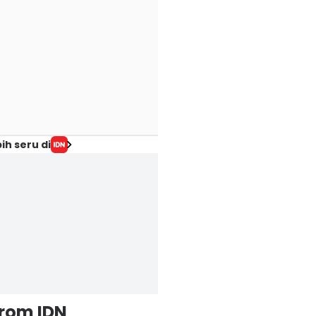
ih seru di
from IDN