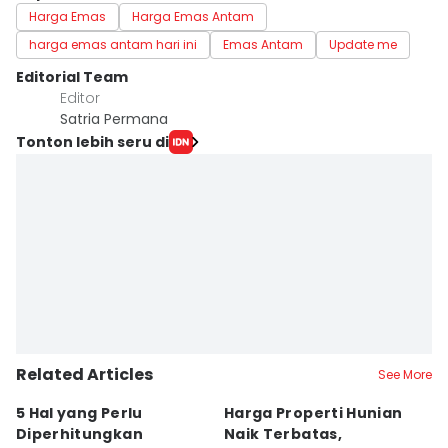
Harga Emas
Harga Emas Antam
harga emas antam hari ini
Emas Antam
Update me
Editorial Team
Editor
Satria Permana
Tonton lebih seru di
Related Articles
See More
5 Hal yang Perlu
Harga Properti Hunian
K
Diperhitungkan
Naik Terbatas,
F