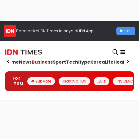
Baca artikel
IDN Times
lainnya di IDN App
Install
Home
News
Business
Sport
Tech
Hype
Korea
Life
Health
Aut
For
# Yuk Vote
Iklanin di IDN
Quiz
INSIDENESIA
You