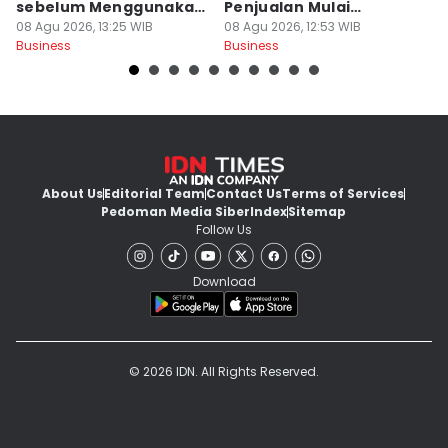
sebelum Menggunakan
Penjualan Mulai
se
Sistem Pre-Order
08 Agu 2026, 13:25 WIB
Membaik
08 Agu 2026, 12:53 WIB
08
Business
Business
Bu
About Us
Editorial Team
Contact Us
Terms of Services
Pedoman Media Siber
Index
Sitemap
Follow Us
Download
© 2026 IDN. All Rights Reserved.