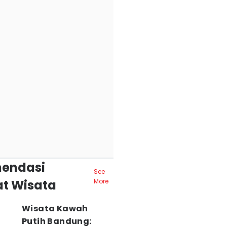
endasi
See
t Wisata
More
Wisata Kawah
Putih Bandung: