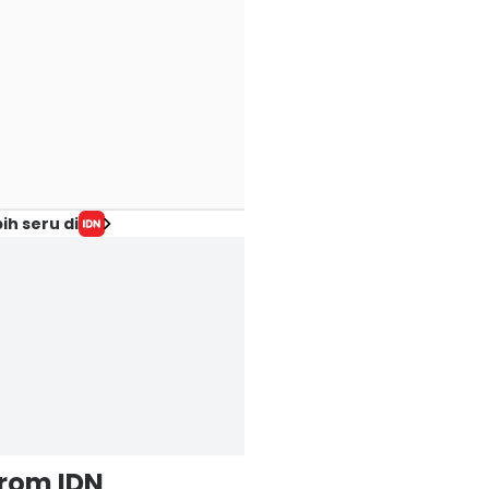
ih seru di
from IDN