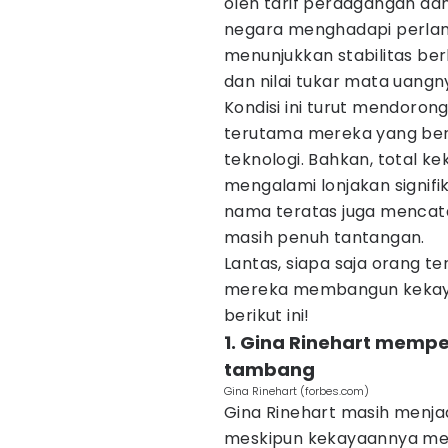
oleh tarif perdagangan dan
negara menghadapi perlam
menunjukkan stabilitas be
dan nilai tukar mata uangn
Kondisi ini turut mendoron
terutama mereka yang berg
teknologi. Bahkan, total ke
mengalami lonjakan signif
nama teratas juga mencata
masih penuh tantangan.
Lantas, siapa saja orang te
mereka membangun kekaya
berikut ini!
1. Gina Rinehart mempe
tambang
Gina Rinehart (forbes.com)
Gina Rinehart masih menjad
meskipun kekayaannya men