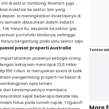
inti di sektor tambang, Rinehart juga
kasi investasi ke sektor lain yang
 depan. Ia meningkatkan investasinya di
ni semakin dibutuhkan dalam industri
. Tak hanya itu, ekspansi ke sektor gas
rkuat portofolio bisnisnya, sehingga
hanya bergantung pada satu sektor saja.
uasai pasar properti Australia
Tonton leb
mempertahankan posisinya sebagai orang
 dengan kekayaan mencapai 22,6 miliar
Rp350 triliun. Ia merupakan sosok di balik
sahaan pengembang properti terbesar di
a pembangunan apartemen.
epas dari kemampuannya membaca
masyarakat sejak beberapa dekade lalu.
asih fokus pada rumah tapak, Triguboff
More 
r dari hunian vertikal di kota-kota besar