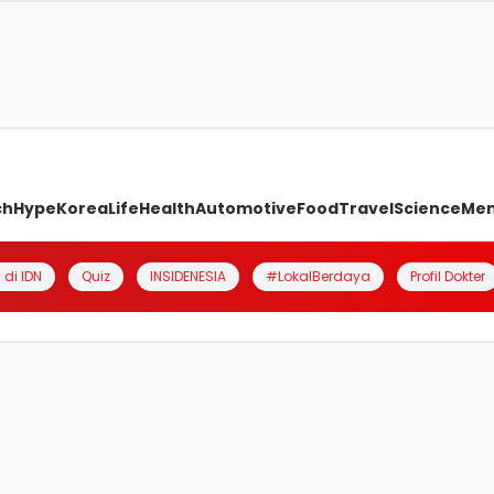
ch
Hype
Korea
Life
Health
Automotive
Food
Travel
Science
Me
 di IDN
Quiz
INSIDENESIA
#LokalBerdaya
Profil Dokter