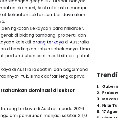
 ketegangan geopolitik. Di saat banyak
batan ekonomi, Australia justru mampu
rkat kekuatan sektor sumber daya alam
ya.
g peningkatan kekayaan para miliarder,
erak di bidang tambang, properti, dan
kayaan kolektif
orang terkaya
di Australia
ikan dibandingkan tahun sebelumnya. Lima
t pertumbuhan aset meski situasi global
rkaya di Australia saat ini dan bagaimana
Trendi
annya? Yuk, simak daftar lengkapnya
1
.
Gubern
rtahankan dominasi di sektor
2
.
Prabow
3
.
Makan B
4
.
Nilai T
i orang terkaya di Australia pada 2026
5
.
17 Agus
galami penurunan menjadi sekitar 24,6