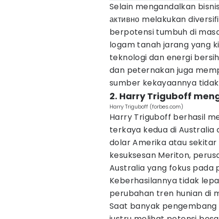
Selain mengandalkan bisnis 
активно melakukan diversifi
berpotensi tumbuh di masa
logam tanah jarang yang ki
teknologi dan energi bersih
dan peternakan juga mempe
sumber kekayaannya tidak 
2. Harry Triguboff meng
Harry Triguboff (forbes.com)
Harry Triguboff berhasil 
terkaya kedua di Australia
dolar Amerika atau sekitar 
kesuksesan Meriton, peru
Australia yang fokus pad
Keberhasilannya tidak l
perubahan tren hunian di 
Saat banyak pengembang m
justru melihat potensi besa