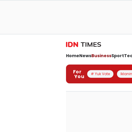
Home
News
Business
Sport
Te
For
# Yuk Vote
Iklanin
You