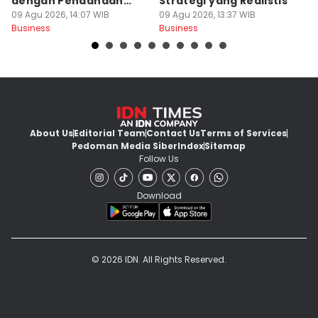
dengan Pendanaan
Strategi yang Realistis
M
Internal yang Sehat
09 Agu 2026, 14:07 WIB
09 Agu 2026, 13:37 WIB
K
09
Business
Business
Bu
About Us
Editorial Team
Contact Us
Terms of Services
Pedoman Media Siber
Index
Sitemap
Follow Us
Download
© 2026 IDN. All Rights Reserved.