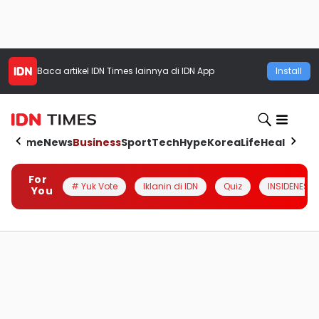
Baca artikel
IDN Times
lainnya di IDN App
Install
Home
News
Business
Sport
Tech
Hype
Korea
Life
Health
Aut
For
# Yuk Vote
Iklanin di IDN
Quiz
INSIDENESIA
You