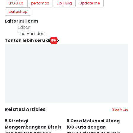
LPG 3 Kg
pertamax
Elpiji 3kg
Update me
pertashop
Editorial Team
Editor
Trio Hamdani
Tonton lebih seru di
Related Articles
See More
5 Strategi
9 Cara Melunasi Utang
5 
Mengembangkan Bisnis
100 Juta dengan
s