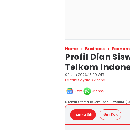
Home
Business
Econom
Profil Dian Si
Telkom Indone
08 Jun 2026, 16:09 WIB
Kamila Sayara Avicena
News
Channel
Direktur Utama Telkom Dian Siswarini. (D
Intinya Sih
Gini Kak