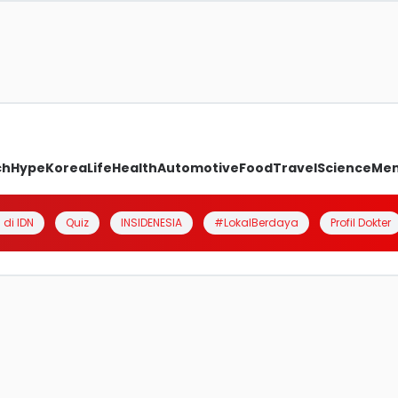
ch
Hype
Korea
Life
Health
Automotive
Food
Travel
Science
Me
 di IDN
Quiz
INSIDENESIA
#LokalBerdaya
Profil Dokter