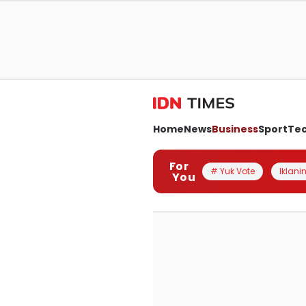
Home
News
Business
Sport
Te
For
# Yuk Vote
Iklanin
You