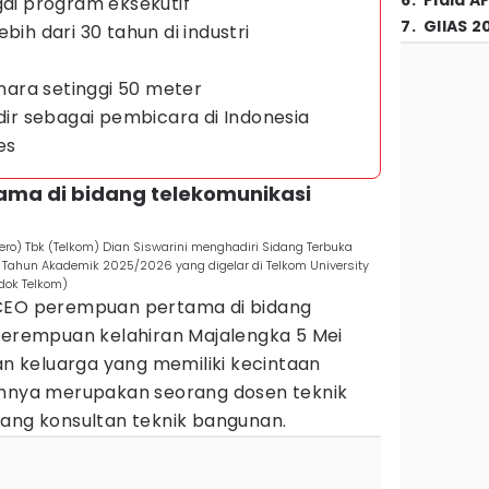
6
.
Piala A
gai program eksekutif
7
.
GIIAS 2
bih dari 30 tahun di industri
ara setinggi 50 meter
adir sebagai pembicara di Indonesia
es
ama di bidang telekomunikasi
ero) Tbk (Telkom) Dian Siswarini menghadiri Sidang Terbuka
II Tahun Akademik 2025/2026 yang digelar di Telkom University
(dok Telkom)
 CEO perempuan pertama di bidang
 Perempuan kelahiran Majalengka 5 Mei
gan keluarga yang memiliki kecintaan
ahnya merupakan seorang dosen teknik
rang konsultan teknik bangunan.