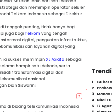
onesia. Setelah lebih dari satu dekade
 strategis dan memimpin operator seluler
hodai Telkom Indonesia sebagai Direktur
i tonggak penting, tidak hanya bagi
api juga bagi
Telkom
yang tengah
formasi digital, penguatan infrastruktur,
lekomunikasi dan layanan digital yang
, ia sukses memimpin
XL Axiata
sebagai
 selama hampir satu dekade, serta
Trendi
siatif transformasi digital dan
ekomunikasi nasional.
1
.
Gubern
gan Dian Siswarini.
2
.
Prabow
3
.
Makan B
4
.
Nilai T
a di bidang telekomunikasi Indonesia
5
.
17 Agus