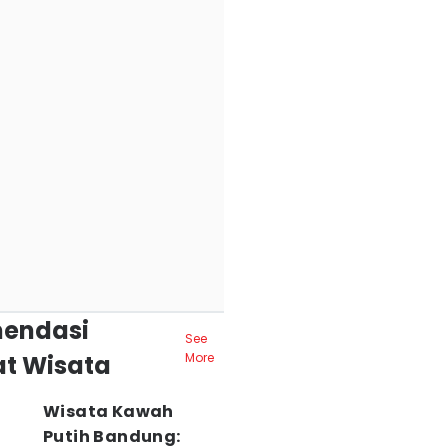
endasi
See
t Wisata
More
Wisata Kawah
Putih Bandung: