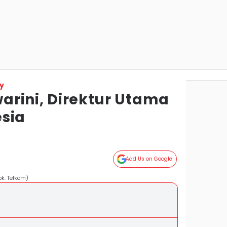
y
swarini, Direktur Utama
sia
Add Us on Google
ok. Telkom)