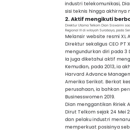
industri telekomunikasi, D
sisi teknis hingga akhirny
2. Aktif mengikuti ber
Direktur Utama Telkom Dian Siswarini 
Regional III di wilayah Surabaya, pada Sen
Melansir website resmi XL A
Direktur sekaligus CEO PT 
mengundurkan diri pada 3
Ia juga diketahui aktif men
Kemudian, pada 2013, ia a
Harvard Advance Manageme
Amerika Serikat. Berkat 
perusahaan, ia bahkan per
Businesswomen 2019.
Dian menggantikan Ririek 
Dirut Telkom sejak 24 Mei 
dan pelaku industri mena
memperkuat posisinya seba