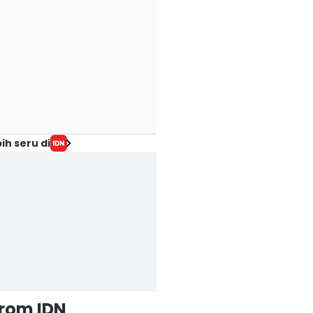
ih seru di
from IDN