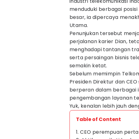
industri telekomunikasi Ind
menduduki berbagai posisi
besar, ia dipercaya menak
Utama.
Penunjukan tersebut menjad
perjalanan karier Dian, tet
menghadapi tantangan trans
serta persaingan bisnis te
semakin ketat.
Sebelum memimpin Telkom
Presiden Direktur dan CEO
berperan dalam berbagai ini
pengembangan layanan tel
Yuk, kenalan lebih jauh den
Table of Content
1. CEO perempuan pertam