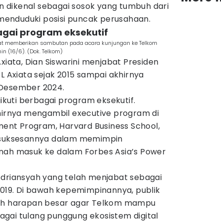
ian dikenal sebagai sosok yang tumbuh dari
a menduduki posisi puncak perusahaan.
bagai program eksekutif
saat memberikan sambutan pada acara kunjungan ke Telkom
in (16/6). (Dok. Telkom)
xiata, Dian Siswarini menjabat Presiden
XL Axiata sejak 2015 sampai akhirnya
 Desember 2024.
gikuti berbagai program eksekutif.
khirnya mengambil executive program di
nt Program, Harvard Business School,
kesuksesannya dalam memimpin
nah masuk ke dalam Forbes Asia’s Power
Adriansyah yang telah menjabat sebagai
2019. Di bawah kepemimpinannya, publik
ruh harapan besar agar Telkom mampu
gai tulang punggung ekosistem digital