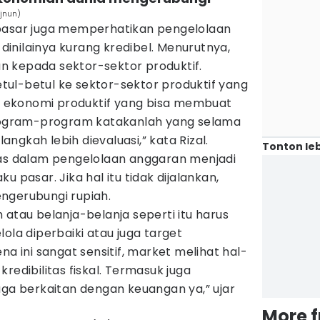
ajnun)
 pasar juga memperhatikan pengelolaan
g dinilainya kurang kredibel. Menurutnya,
kan kepada sektor-sektor produktif.
betul-betul ke sektor-sektor produktif yang
ekonomi produktif yang bisa membuat
program-program katakanlah yang selama
langkah lebih dievaluasi,” kata Rizal.
Tonton leb
tas dalam pengelolaan anggaran menjadi
laku pasar. Jika hal itu tidak dijalankan,
ngerubungi rupiah.
 atau belanja-belanja seperti itu harus
ola diperbaiki atau juga target
na ini sangat sensitif, market melihat hal-
redibilitas fiskal. Termasuk juga
uga berkaitan dengan keuangan ya,” ujar
More 