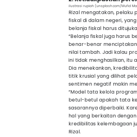
ilustrasi rupiah (unsplash.com/Mufid M
Rizal mengatakan, pelaku
fiskal di dalam negeri, yan
belanja fiskal harus dituju
“Belanja fiskal juga harus 
benar-benar menciptakan 
nilai tambah. Jadi kalau 
ini tidak menghasilkan, itu a
Dia menekankan, kredibili
titik krusial yang dilihat pe
sentimen negatif makin me
“Model tata kelola program
betul-betul apakah tata kel
sasarannya diperbaiki. Kare
hal yang berkaitan dengan k
kredibilitas kelembagaan j
Rizal.