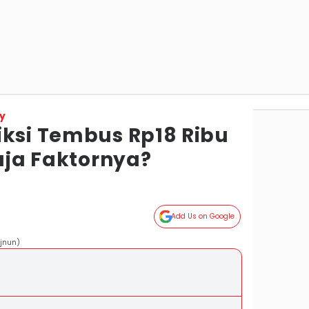
y
iksi Tembus Rp18 Ribu
Saja Faktornya?
Add Us on Google
ajnun)