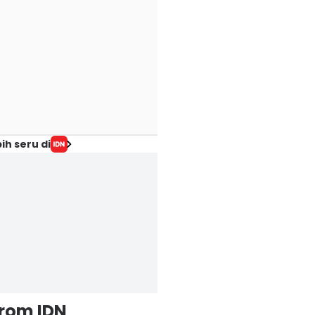
ih seru di
from IDN