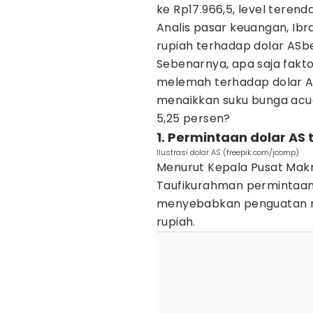
ke Rp17.966,5, level teren
Analis pasar keuangan, Ibr
rupiah terhadap dolar ASber
Sebenarnya, apa saja fakt
melemah terhadap dolar AS
menaikkan suku bunga acu
5,25 persen?
1. Permintaan dolar AS
Ilustrasi dolar AS (freepik.com/jcomp)
Menurut Kepala Pusat Makr
Taufikurahman permintaan 
menyebabkan penguatan ni
rupiah.