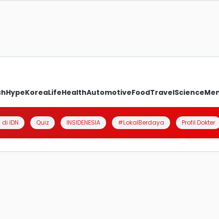
ch
Hype
Korea
Life
Health
Automotive
Food
Travel
Science
Me
 di IDN
Quiz
INSIDENESIA
#LokalBerdaya
Profil Dokter