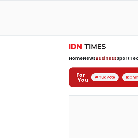
Home
News
Business
Sport
Te
For
# Yuk Vote
Iklanin
You