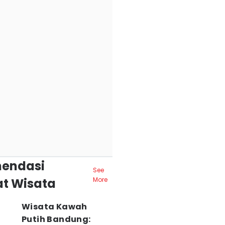
endasi
See
t Wisata
More
Wisata Kawah
Putih Bandung: