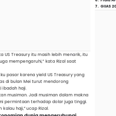
6
.
Piala A
7
.
GIIAS 2
 US Treasury itu masih lebih menarik, itu
uga mempengaruhi,” kata Rizal saat
aku pasar karena yield US Treasury yang
as di bulan Mei turut mendorong
 ibadah haji.
i kan musiman. Jadi musiman dalam makna
ini permintaan terhadap dolar juga tinggi.
kalau haji,” ucap Rizal.
ekonomian dunia mengerubungi