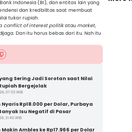
ank Indonesia (BI), dan entitas lain yang
pendensi dan kredbilitas saat membuat
ai tukar rupiah.
ra
conflict of interest politik
atau
market
,
dijaga. Dan itu harus bebas dari itu. Nah itu
 yang Sering Jadi Sorotan saat Nilai
Rupiah Bergejolak
26, 07:03 WIB
 Nyaris Rp18.000 per Dolar, Purbaya
Banyak Isu Negatif di Pasar
26, 21:40 WIB
 Makin Ambles ke Rp17.966 per Dolar