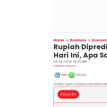
Home
Business
Econom
Rupiah Dipred
Hari Ini, Apa 
04 Jun 2026, 06:03 WIB
Vadhia Lidyana
News
Channel
ilustrasi rupiah (unsplash.com/Mufid M
Intinya Sih