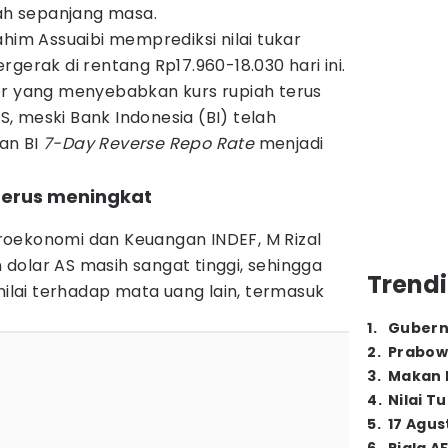
dah sepanjang masa.
ahim Assuaibi memprediksi nilai tukar
gerak di rentang Rp17.960-18.030 hari ini.
or yang menyebabkan kurs rupiah terus
, meski Bank Indonesia (BI) telah
an BI
7-Day Reverse Repo Rate
menjadi
 terus meningkat
oekonomi dan Keuangan INDEF, M Rizal
dolar AS masih sangat tinggi, sehingga
Trendi
lai terhadap mata uang lain, termasuk
1
.
Gubern
2
.
Prabow
3
.
Makan B
4
.
Nilai T
5
.
17 Agus