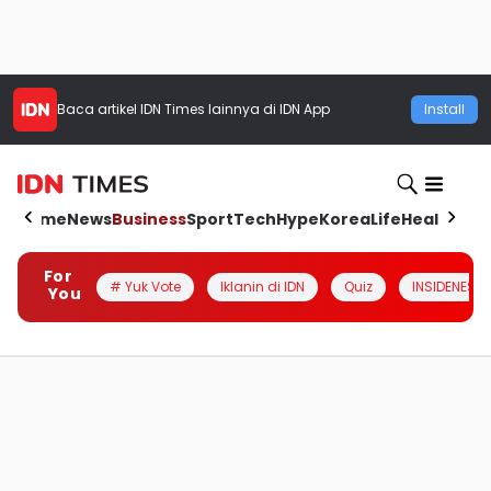
Baca artikel
IDN Times
lainnya di IDN App
Install
Home
News
Business
Sport
Tech
Hype
Korea
Life
Health
Aut
For
# Yuk Vote
Iklanin di IDN
Quiz
INSIDENESIA
You