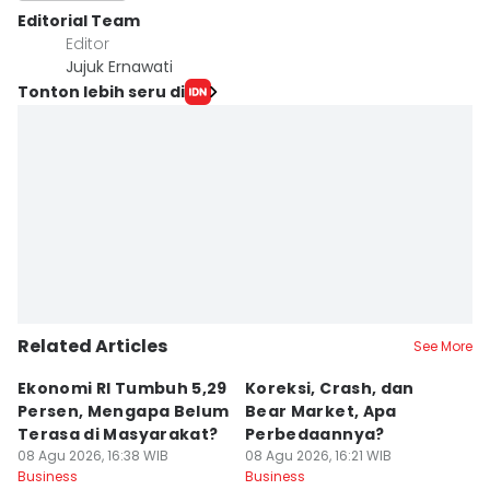
Editorial Team
Editor
Jujuk Ernawati
Tonton lebih seru di
Related Articles
See More
Ekonomi RI Tumbuh 5,29
Koreksi, Crash, dan
E
Persen, Mengapa Belum
Bear Market, Apa
S
Terasa di Masyarakat?
Perbedaannya?
D
08 Agu 2026, 16:38 WIB
08 Agu 2026, 16:21 WIB
T
08
Business
Business
Bu