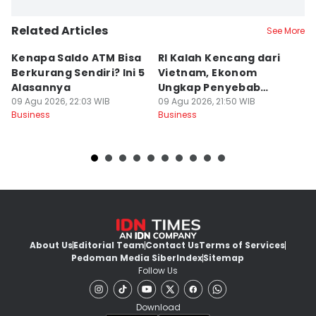
Related Articles
See More
Kenapa Saldo ATM Bisa
RI Kalah Kencang dari
B
Berkurang Sendiri? Ini 5
Vietnam, Ekonom
d
Alasannya
Ungkap Penyebab
m
09 Agu 2026, 22:03 WIB
Utama
09 Agu 2026, 21:50 WIB
09
Business
Business
Bu
About Us
Editorial Team
Contact Us
Terms of Services
Pedoman Media Siber
Index
Sitemap
Follow Us
Download