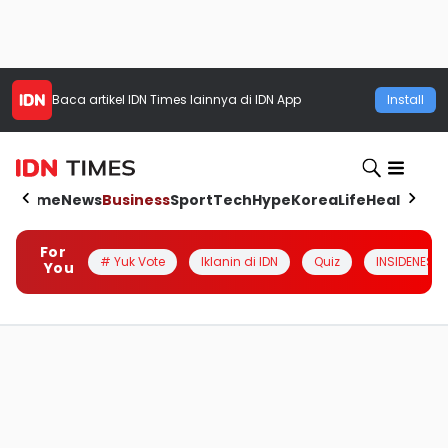
Baca artikel
IDN Times
lainnya di IDN App
Install
Home
News
Business
Sport
Tech
Hype
Korea
Life
Health
Aut
For
# Yuk Vote
Iklanin di IDN
Quiz
INSIDENESIA
You