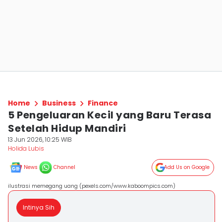
Home
Business
Finance
5 Pengeluaran Kecil yang Baru Terasa
Setelah Hidup Mandiri
13 Jun 2026, 10:25 WIB
Holida Lubis
News
Channel
Add Us on Google
ilustrasi memegang uang (pexels.com/www.kaboompics.com)
Intinya Sih