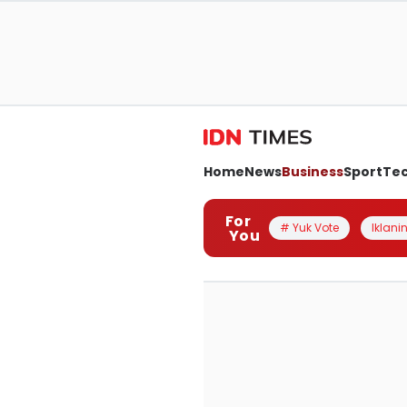
Home
News
Business
Sport
Te
For
# Yuk Vote
Iklanin
You