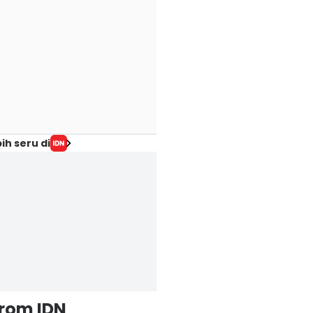
ih seru di
from IDN