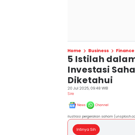
Home
Business
Finance
5 Istilah dal
Investasi Sah
Diketahui
20 Jul 2025, 09:48 WIB
Sire
News
Channel
ilustrasi pergerakan saham (unsplash.c
Intinya Sih