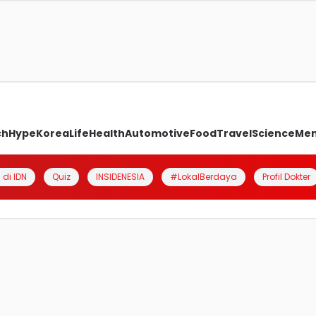
ch
Hype
Korea
Life
Health
Automotive
Food
Travel
Science
Me
 di IDN
Quiz
INSIDENESIA
#LokalBerdaya
Profil Dokter