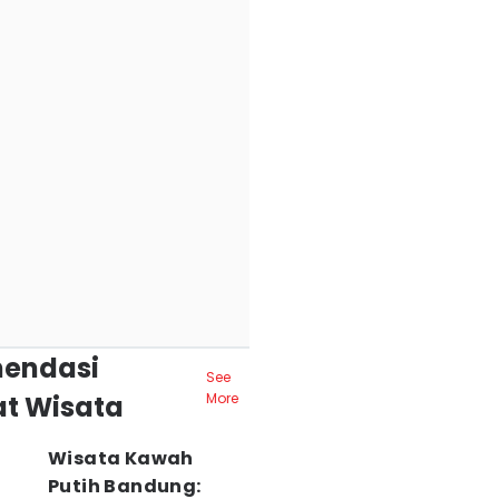
endasi
See
t Wisata
More
Wisata Kawah
Putih Bandung: