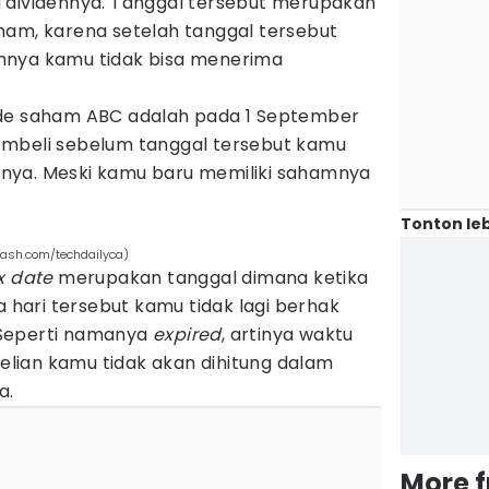
 dividennya. Tanggal tersebut merupakan
ham, karena setelah tanggal tersebut
mnya kamu tidak bisa menerima
de saham ABC adalah pada 1 September
embeli sebelum tanggal tersebut kamu
nya. Meski kamu baru memiliki sahamnya
Tonton leb
lash.com/techdailyca)
x date
merupakan tanggal dimana ketika
ari tersebut kamu tidak lagi berhak
Seperti namanya
expired
, artinya waktu
lian kamu tidak akan dihitung dalam
a.
More 