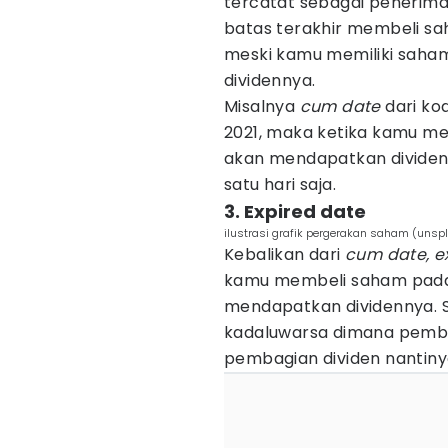
tercatat sebagai penerima
batas terakhir membeli sa
meski kamu memiliki saha
dividennya.
Misalnya
cum date
dari ko
2021, maka ketika kamu m
akan mendapatkan dividen
satu hari saja.
3. Expired date
ilustrasi grafik pergerakan saham (unsp
Kebalikan dari
cum date, e
kamu membeli saham pada h
mendapatkan dividennya. 
kadaluwarsa dimana pembe
pembagian dividen nantiny