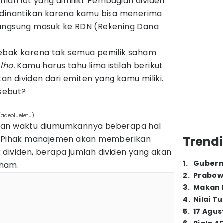
lah lot yang dimiliki. Pembagian dividen
 dinantikan karena kamu bisa menerima
langsung masuk ke RDN (Rekening Dana
jebak karena tak semua pemilik saham
lho.
Kamu harus tahu lima istilah berikut
n dividen dari emiten yang kamu miliki.
rsebut?
adeolueletu)
kan waktu diumumkannya beberapa hal
n. Pihak manajemen akan memberikan
Trendi
dividen, berapa jumlah dividen yang akan
1
.
Gubern
aham.
2
.
Prabow
3
.
Makan B
4
.
Nilai T
5
.
17 Agus