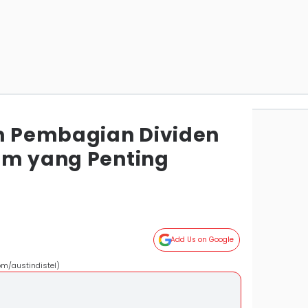
am Pembagian Dividen
am yang Penting
Add Us on Google
om/austindistel)