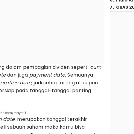
6
.
Piala A
7
.
GIIAS 2
ng dalam pembagian dividen seperti
cum
ate
dan juga
payment date.
Semuanya
aration date,
jadi setiap orang atau pun
siap pada tanggal-tanggal penting
ash.com/mayofi)
 date
, merupakan tanggal terakhir
eli sebuah saham maka kamu bisa