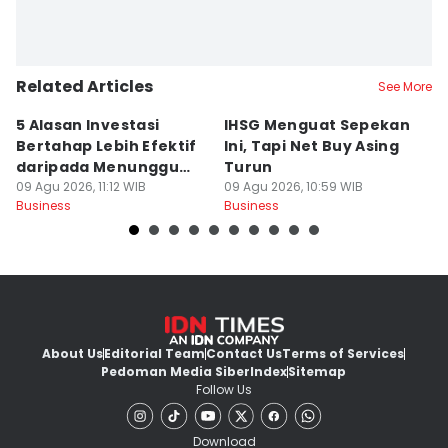
Related Articles
See More
5 Alasan Investasi
IHSG Menguat Sepekan
H
Bertahap Lebih Efektif
Ini, Tapi Net Buy Asing
P
daripada Menunggu
Turun
R
Momen Tepat
09 Agu 2026, 11:12 WIB
09 Agu 2026, 10:59 WIB
09
Business
Business
Bu
About Us
Editorial Team
Contact Us
Terms of Services
Pedoman Media Siber
Index
Sitemap
Follow Us
Download