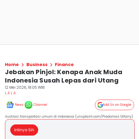
Home
Business
Finance
Jebakan Pinjol: Kenapa Anak Muda
Indonesia Susah Lepas dari Utang
12 Mei 2026, 18:05 WIB
L A L A .
News
Channel
Add Us on Google
ilustrasi transportasi umum di Indonesia (unsplash.com/Pradamas Gifarry)
Intinya Sih