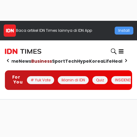
Baca artikel
IDN Times
lainnya di IDN App
Install
Home
News
Business
Sport
Tech
Hype
Korea
Life
Health
Aut
For
# Yuk Vote
Iklanin di IDN
Quiz
INSIDENESIA
You