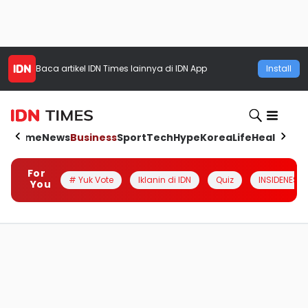
Baca artikel
IDN Times
lainnya di IDN App
Install
Home
News
Business
Sport
Tech
Hype
Korea
Life
Health
Aut
For
# Yuk Vote
Iklanin di IDN
Quiz
INSIDENESIA
You