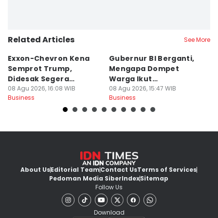
Related Articles
See More
Exxon-Chevron Kena
Gubernur BI Berganti,
5
Semprot Trump,
Mengapa Dompet
J
Didesak Segera
Warga Ikut
P
Turunkan Harga BBM
08 Agu 2026, 16:08 WIB
Terpengaruh?
08 Agu 2026, 15:47 WIB
08
Business
Business
Bu
About Us
Editorial Team
Contact Us
Terms of Services
Pedoman Media Siber
Index
Sitemap
Follow Us
Download