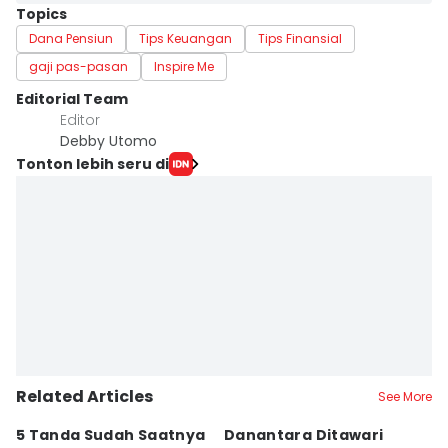
Topics
Dana Pensiun
Tips Keuangan
Tips Finansial
gaji pas-pasan
Inspire Me
Editorial Team
Editor
Debby Utomo
Tonton lebih seru di
Related Articles
See More
5 Tanda Sudah Saatnya
Danantara Ditawari
I