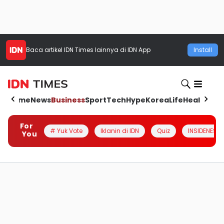
Baca artikel
IDN Times
lainnya di IDN App
Install
Home
News
Business
Sport
Tech
Hype
Korea
Life
Health
Aut
For
# Yuk Vote
Iklanin di IDN
Quiz
INSIDENESIA
You