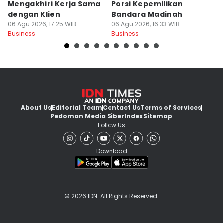
Mengakhiri Kerja Sama
Porsi Kepemilikan
M
dengan Klien
Bandara Madinah
J
06 Agu 2026, 17:25 WIB
06 Agu 2026, 16:33 WIB
06
Business
Business
Bu
About Us
Editorial Team
Contact Us
Terms of Services
Pedoman Media Siber
Index
Sitemap
Follow Us
Download
© 2026 IDN. All Rights Reserved.