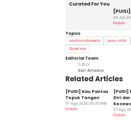
Curated For You
[PUISI
04 Jun 20
Fiction
Topics
sastra indonesia
puisi cinta
Divert me
Editorial Team
Editor
Ken Ameera
Related Articles
[PUISI] Kau Pantas
[PUISI]
Tepuk Tangan
Diri dar
07 Agu 2026, 05:25 WIB
Kecew
Fiction
07 Agu 20
Fiction