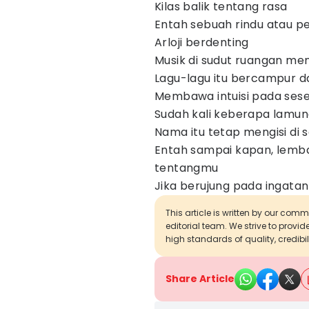
Kilas balik tentang rasa
Entah sebuah rindu atau p
Arloji berdenting
Musik di sudut ruangan men
Lagu-lagu itu bercampur d
Membawa intuisi pada ses
Sudah kali keberapa lamuna
Nama itu tetap mengisi di s
Entah sampai kapan, lemba
tentangmu
Jika berujung pada ingata
This article is written by our com
editorial team. We strive to provi
high standards of quality, credibil
Share Article