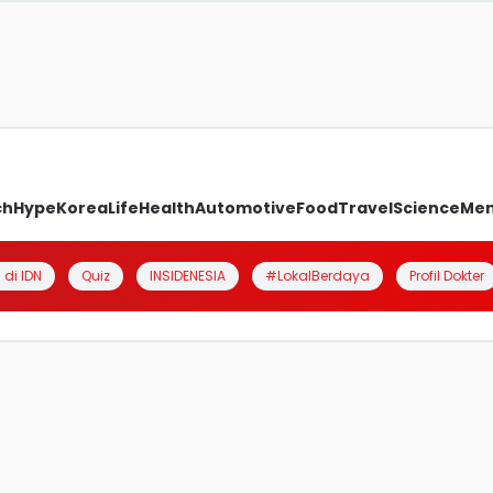
ch
Hype
Korea
Life
Health
Automotive
Food
Travel
Science
Me
 di IDN
Quiz
INSIDENESIA
#LokalBerdaya
Profil Dokter