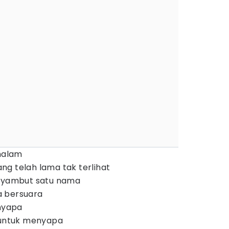
malam
ng telah lama tak terlihat
enyambut satu nama
a bersuara
nyapa
a untuk menyapa