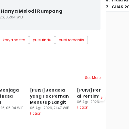
6
.
Piala A
7
.
GIIAS 2
] Hanya Melodi Rumpang
26, 05:04 WIB
karya sastra
puisi rindu
puisi romantis
See More
 Menjaga
[PUISI] Jendela
[PUISI] Pertemuan
[
i Rasa
yang Tak Pernah
di Persimpangan
06
Fi
a
Menutup Langit
06 Agu 2026, 21:17 WIB
Fiction
26, 05:04 WIB
06 Agu 2026, 21:47 WIB
Fiction