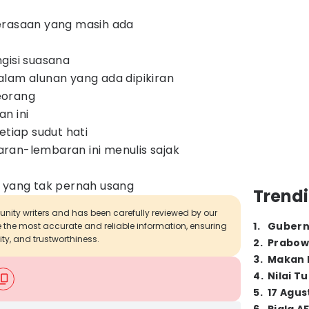
erasaan yang masih ada
gisi suasana
alam alunan yang ada dipikiran
eorang
n ini
etiap sudut hati
ran-lembaran ini menulis sajak
n yang tak pernah usang
Trendi
munity writers and has been carefully reviewed by our
1
.
Gubern
de the most accurate and reliable information, ensuring
ity, and trustworthiness.
2
.
Prabow
3
.
Makan B
4
.
Nilai T
5
.
17 Agus