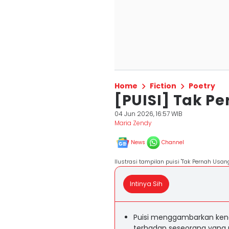
Home
Fiction
Poetry
[PUISI] Tak P
04 Jun 2026, 16:57 WIB
Maria Zendy
News
Channel
Ilustrasi tampilan puisi 'Tak Pernah Us
Intinya Sih
Puisi menggambarkan ken
terhadap seseorang yang 