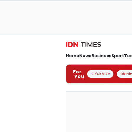
Home
News
Business
Sport
Te
For
# Yuk Vote
Iklanin
You