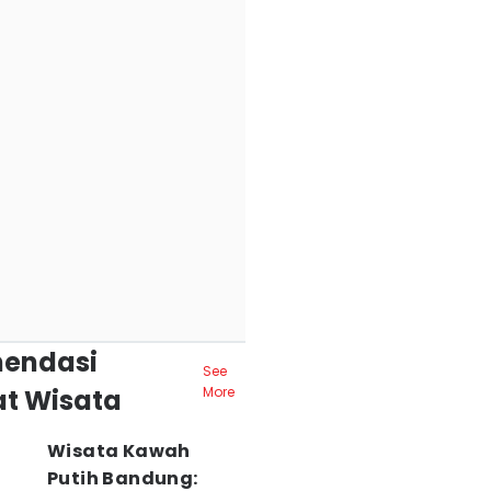
endasi
See
t Wisata
More
Wisata Kawah
Putih Bandung: