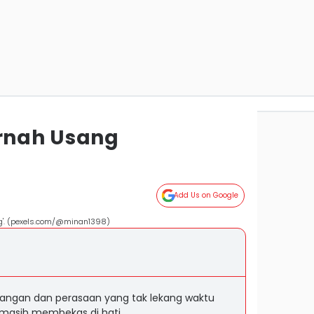
ernah Usang
Add Us on Google
ang'. (pexels.com/@minan1398)
angan dan perasaan yang tak lekang waktu
masih membekas di hati.