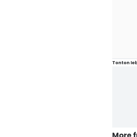
Tonton leb
More 