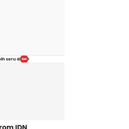
ih seru di
from IDN