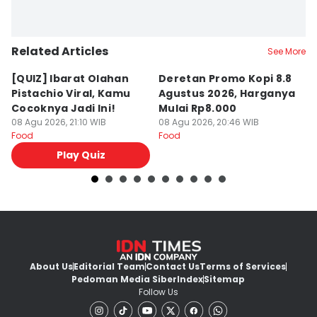
Related Articles
See More
[QUIZ] Ibarat Olahan
Deretan Promo Kopi 8.8
[Q
Pistachio Viral, Kamu
Agustus 2026, Harganya
C
Cocoknya Jadi Ini!
Mulai Rp8.000
C
08 Agu 2026, 21:10 WIB
08 Agu 2026, 20:46 WIB
08
Food
Food
Fo
Play Quiz
About Us
Editorial Team
Contact Us
Terms of Services
Pedoman Media Siber
Index
Sitemap
Follow Us