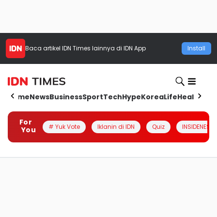
Baca artikel
IDN Times
lainnya di IDN App
Install
Home
News
Business
Sport
Tech
Hype
Korea
Life
Health
Aut
For
# Yuk Vote
Iklanin di IDN
Quiz
INSIDENESIA
You