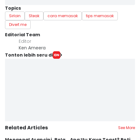
Topics
Sirloin
Steak
cara memasak
tips memasak
Divert me
Editorial Team
Editor
Ken Ameera
Tonton lebih seru di
Related Articles
See More
Mengenal Arancini, Bola
Apa Itu Kaya Toast? Roti
R