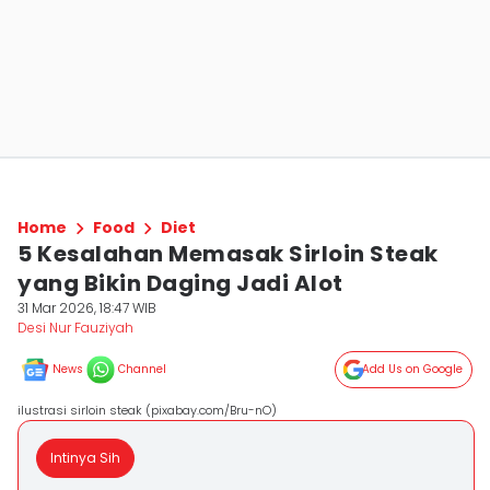
Home
Food
Diet
5 Kesalahan Memasak Sirloin Steak
yang Bikin Daging Jadi Alot
31 Mar 2026, 18:47 WIB
Desi Nur Fauziyah
News
Channel
Add Us on Google
ilustrasi sirloin steak (pixabay.com/Bru-nO)
Intinya Sih