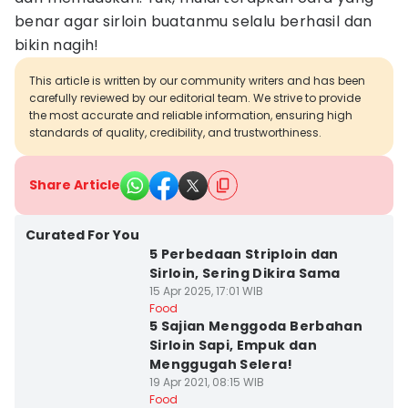
benar agar sirloin buatanmu selalu berhasil dan
bikin nagih!
This article is written by our community writers and has been
carefully reviewed by our editorial team. We strive to provide
the most accurate and reliable information, ensuring high
standards of quality, credibility, and trustworthiness.
Share Article
Curated For You
5 Perbedaan Striploin dan
Sirloin, Sering Dikira Sama
15 Apr 2025, 17:01 WIB
Food
5 Sajian Menggoda Berbahan
Sirloin Sapi, Empuk dan
Menggugah Selera!
19 Apr 2021, 08:15 WIB
Food