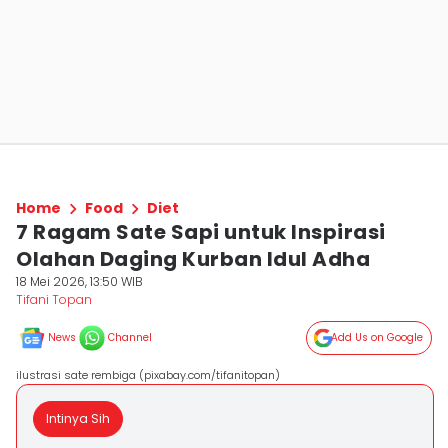
Home
Food
Diet
7 Ragam Sate Sapi untuk Inspirasi
Olahan Daging Kurban Idul Adha
18 Mei 2026, 13:50 WIB
Tifani Topan
News
Channel
Add Us on Google
ilustrasi sate rembiga (pixabay.com/tifanitopan)
Intinya Sih