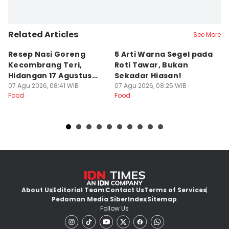
Related Articles
See More
Resep Nasi Goreng
5 Arti Warna Segel pada
R
Kecombrang Teri,
Roti Tawar, Bukan
P
Hidangan 17 Agustus
Sekadar Hiasan!
C
yang Kaya Rasa
07 Agu 2026, 08:41 WIB
07 Agu 2026, 08:25 WIB
S
07
Food
Food
Fo
About Us
Editorial Team
Contact Us
Terms of Services
Pedoman Media Siber
Index
Sitemap
Follow Us