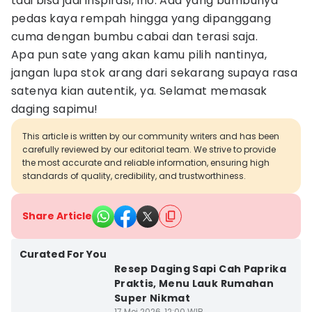
tadi bisa jadi inspirasi, lho. Ada yang bumbunya
pedas kaya rempah hingga yang dipanggang
cuma dengan bumbu cabai dan terasi saja.
Apa pun sate yang akan kamu pilih nantinya,
jangan lupa stok arang dari sekarang supaya rasa
satenya kian autentik, ya. Selamat memasak
daging sapimu!
This article is written by our community writers and has been
carefully reviewed by our editorial team. We strive to provide
the most accurate and reliable information, ensuring high
standards of quality, credibility, and trustworthiness.
Share Article
Curated For You
Resep Daging Sapi Cah Paprika
Praktis, Menu Lauk Rumahan
Super Nikmat
17 Mei 2026, 12:00 WIB