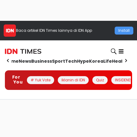
Baca artikel
IDN Times
lainnya di IDN App
Install
Home
News
Business
Sport
Tech
Hype
Korea
Life
Health
Aut
For
# Yuk Vote
Iklanin di IDN
Quiz
INSIDENESIA
You