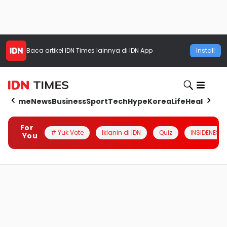
Baca artikel
IDN Times
lainnya di IDN App
Install
Home
News
Business
Sport
Tech
Hype
Korea
Life
Health
Aut
For
# Yuk Vote
Iklanin di IDN
Quiz
INSIDENESIA
You