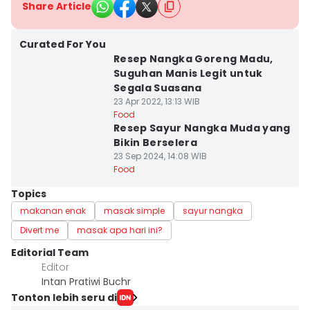
Share Article
Curated For You
Resep Nangka Goreng Madu,
Suguhan Manis Legit untuk
Segala Suasana
23 Apr 2022, 13:13 WIB
Food
Resep Sayur Nangka Muda yang
Bikin Berselera
23 Sep 2024, 14:08 WIB
Food
Topics
makanan enak
masak simple
sayur nangka
Divert me
masak apa hari ini?
Editorial Team
Editor
Intan Pratiwi Buchr
Tonton lebih seru di