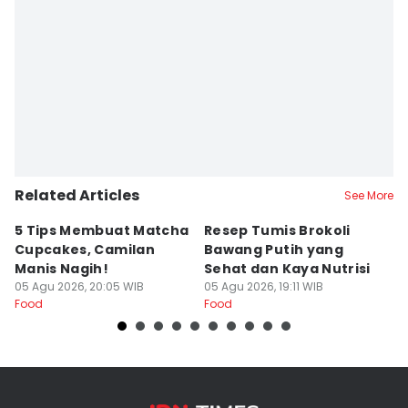
Related Articles
See More
5 Tips Membuat Matcha
Resep Tumis Brokoli
R
Cupcakes, Camilan
Bawang Putih yang
a
Manis Nagih!
Sehat dan Kaya Nutrisi
H
05 Agu 2026, 20:05 WIB
05 Agu 2026, 19:11 WIB
05
Food
Food
Fo