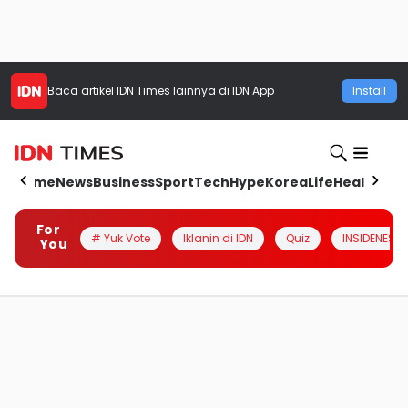
Baca artikel
IDN Times
lainnya di IDN App
Install
Home
News
Business
Sport
Tech
Hype
Korea
Life
Health
Aut
For
# Yuk Vote
Iklanin di IDN
Quiz
INSIDENESIA
You