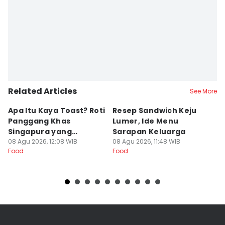
Related Articles
See More
Apa Itu Kaya Toast? Roti
Resep Sandwich Keju
R
Panggang Khas
Lumer, Ide Menu
U
Singapura yang
Sarapan Keluarga
d
Mendunia
08 Agu 2026, 12:08 WIB
08 Agu 2026, 11:48 WIB
K
08
Food
Food
Fo