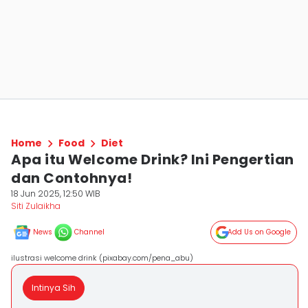
Home
Food
Diet
Apa itu Welcome Drink? Ini Pengertian
dan Contohnya!
18 Jun 2025, 12:50 WIB
Siti Zulaikha
News
Channel
Add Us on Google
ilustrasi welcome drink (pixabay.com/pena_abu)
Intinya Sih