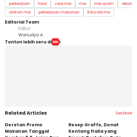
perbedaan
food
cwie mie
mie
mie ayam
rekome
olahan mie
perbedaan makanan
Educate me
Editorial Team
Editor
Wanudya A
Tonton lebih seru di
Related Articles
See More
Deretan Promo
Resep Graffe, Donat
8
Makanan Tanggal
Kentang Italia yang
P