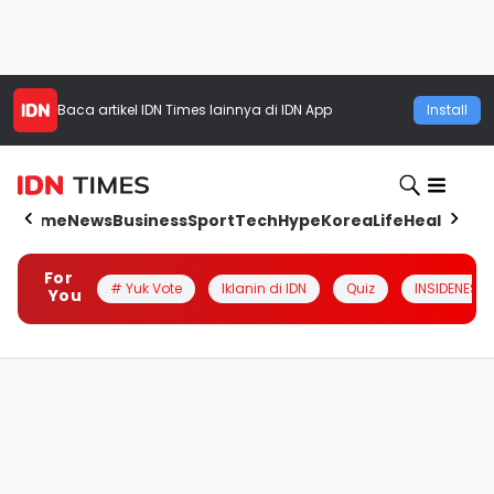
Baca artikel
IDN Times
lainnya di IDN App
Install
Home
News
Business
Sport
Tech
Hype
Korea
Life
Health
Aut
For
# Yuk Vote
Iklanin di IDN
Quiz
INSIDENESIA
You