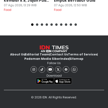
Kembar 8.8, Jajan Puas
Empuk Bertabur Gula
M
dan Cuan!
07 Agu 2026, 13:29 WIB
07 Agu 2026, 12:50 WIB
07
Food
Food
Fo
About Us
Editorial Team
Contact Us
Terms of Services
Pedoman Media Siber
Index
Sitemap
Follow Us
Download
© 2026 IDN. All Rights Reserved.