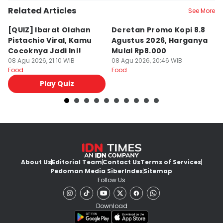
Related Articles
See More
[QUIZ] Ibarat Olahan
Deretan Promo Kopi 8.8
[Q
Pistachio Viral, Kamu
Agustus 2026, Harganya
C
Cocoknya Jadi Ini!
Mulai Rp8.000
C
08 Agu 2026, 21:10 WIB
08 Agu 2026, 20:46 WIB
08
Food
Food
Fo
Play Quiz
About Us
Editorial Team
Contact Us
Terms of Services
Pedoman Media Siber
Index
Sitemap
Follow Us
Download