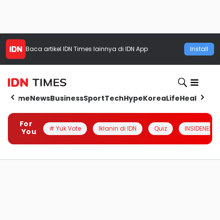
Baca artikel
IDN Times
lainnya di IDN App
Install
Home
News
Business
Sport
Tech
Hype
Korea
Life
Health
Aut
For
# Yuk Vote
Iklanin di IDN
Quiz
INSIDENESIA
You