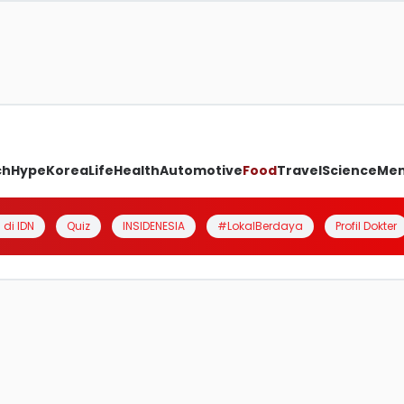
ch
Hype
Korea
Life
Health
Automotive
Food
Travel
Science
Me
 di IDN
Quiz
INSIDENESIA
#LokalBerdaya
Profil Dokter