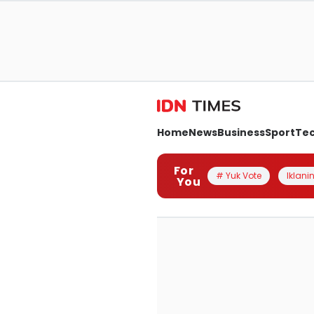
Home
News
Business
Sport
Te
For
# Yuk Vote
Iklanin
You