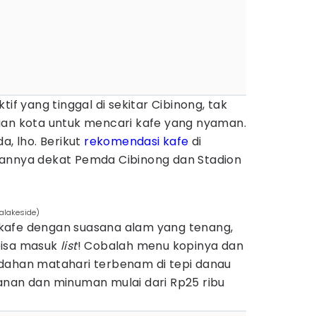
tif yang tinggal di sekitar Cibinong, tak
ian kota untuk mencari kafe yang nyaman.
a, lho. Berikut
rekomendasi kafe
di
kannya dekat Pemda Cibinong dan Stadion
alakeside)
kafe dengan suasana alam yang tenang,
bisa masuk
list
! Cobalah menu kopinya dan
dahan matahari terbenam di tepi danau
anan dan minuman mulai dari Rp25 ribu