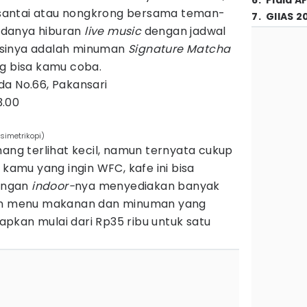
6
.
Piala A
bersantai atau nongkrong bersama teman-
7
.
GIIAS 2
adanya hiburan
live music
dengan jadwal
sinya adalah minuman
Signature Matcha
g bisa kamu coba.
mda No.66, Pakansari
3.00
simetrikopi)
mang terlihat kecil, namun ternyata cukup
 kamu yang ingin WFC, kafe ini bisa
uangan
indoor-
nya menyediakan banyak
han menu makanan dan minuman yang
pkan mulai dari Rp35 ribu untuk satu