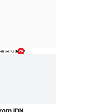
ih seru di
from IDN