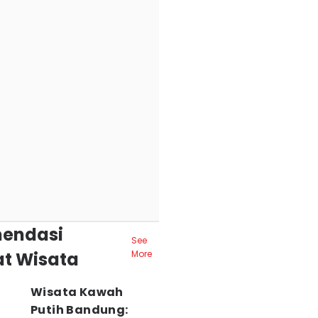
endasi
See
t Wisata
More
Wisata Kawah
Putih Bandung: