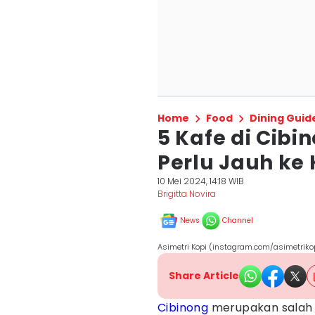
Home
Food
Dining Guid
5 Kafe di Cibi
Perlu Jauh ke
10 Mei 2024, 14:18 WIB
Brigitta Novira
News
Channel
Asimetri Kopi (instagram.com/asimetriko
Share Article
Cibinong
merupakan salah 