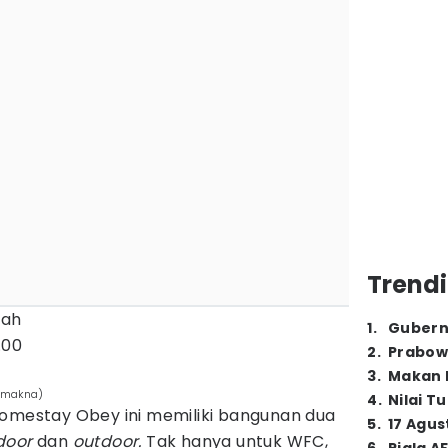
Trendi
gah
1
.
Gubern
3.00
2
.
Prabow
3
.
Makan B
gamakna)
4
.
Nilai T
Homestay Obey ini memiliki bangunan dua
5
.
17 Agus
door
dan
outdoor.
Tak hanya untuk WFC,