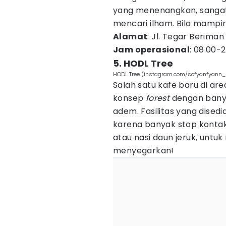
yang menenangkan, sangat
mencari ilham. Bila mampi
Alamat
: Jl. Tegar Beriman
Jam operasional
: 08.00-
5. HODL Tree
HODL Tree (instagram.com/sofyanfyann
Salah satu kafe baru di are
konsep
forest
dengan bany
adem. Fasilitas yang dise
karena banyak stop kontak
atau nasi daun jeruk, unt
menyegarkan!