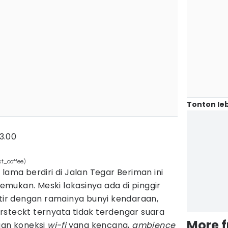
Tonton leb
23.00
kt_coffee)
lama berdiri di Jalan Tegar Beriman ini
mukan. Meski lokasinya ada di pinggir
atir dengan ramainya bunyi kendaraan,
rsteckt ternyata tidak terdengar suara
More 
gan koneksi
wi-fi
yang kencang,
ambience