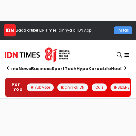
Baca artikel
IDN Times
lainnya di IDN App
Install
Home
News
Business
Sport
Tech
Hype
Korea
Life
Health
Aut
For
# Yuk Vote
Iklanin di IDN
Quiz
INSIDENESIA
You