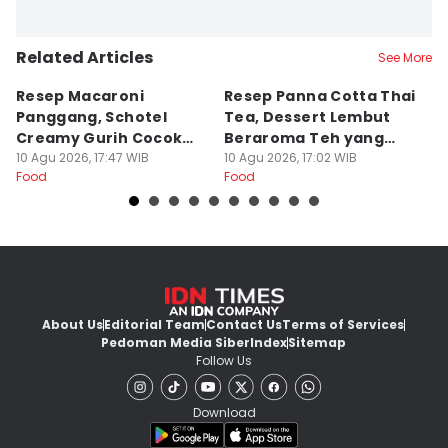
Related Articles
See More
Resep Macaroni
Resep Panna Cotta Thai
R
Panggang, Schotel
Tea, Dessert Lembut
G
Creamy Gurih Cocok
Beraroma Teh yang
T
untuk Camilan
10 Agu 2026, 17:47 WIB
Memikat
10 Agu 2026, 17:02 WIB
L
10
Food
Food
Fo
About Us
Editorial Team
Contact Us
Terms of Services
Pedoman Media Siber
Index
Sitemap
Follow Us
Download