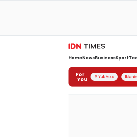
Home
News
Business
Sport
Te
For
# Yuk Vote
Iklanin
You