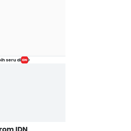
ih seru di
from IDN