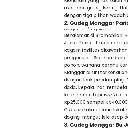
Menu lain yang tak kalah 
asap dan gudeg kering. Un
dengan tiga pilihan wadah 
2. Gudeg Manggar Par
instagram.com/jogloparisewu
Beralamat di Bromonilan, R
Jogja. Tempat makan hits in
Ragam fasilitas ditawarka
pengunjung. Siapkan dana 
pohon, wahana perahu kare
Manggar di sini terkenal e
dengan lauk pendamping. 
dada, kepala, hati rempela
lebih mahal tapi
worth it
ba
Rp25.000 sampai Rp40.000 
Coba sekalian menu lokal 
daging, mangut lele asap d
3. Gudeg Manggar Bu J