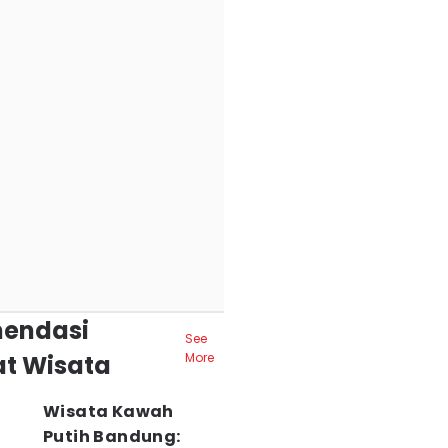
endasi
See
t Wisata
More
Wisata Kawah
Putih Bandung: