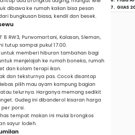
mantap ada brongkos daging, mangut lele
6
.
Piala A
7
.
GIIAS 2
tuk dibawa ke rumah kalian bisa pesan
dari bungkusan biasa, kendil dan besek.
isewu
T 8 RW3, Purwomartani, Kalasan, Sleman,
i tutup sampai pukul 17.00.
n untuk memberi hiburan tambahan bagi
untuk menjelajah ke rumah boneka, rumah
t dan kolam terapi ikan.
nak dan teksturnya pas. Cocok disantap
Bebas pilih mau ayam kampung bagian
 atau telurnya. Harganya memang sedikit
nget. Gudeg ini dibanderol kisaran harga
per porsi.
khas tempat makan ini mulai brongkos
an sayur lodeh.
umilan