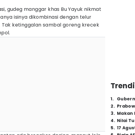
si, gudeg manggar khas Bu Yayuk nikmat
sanya isinya dikombinasi dengan telur
Tak ketinggalan sambal goreng krecek
pol.
Trendi
1
.
Gubern
2
.
Prabow
3
.
Makan B
4
.
Nilai T
5
.
17 Agus