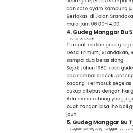
seharga Rp8.000 sampai Rp
dan soto ayam kampung ju
Berlokasi di Jalan Srandaka
mulai jam 06.00-14.00.
4. Gudeg Manggar Bu 
insanwisata.com
Tempat makan gudeg legend
Desa Trimurti, Srandakan, B
sampai dua belas siang.
Sejak tahun 1980, rasa gud
ada sambal krecek, poto
kacang. Termasuk segelas 
cukup ditebus dengan harg
Ada menu rebung yang juga 
buah tangan bisa lho beli 
jauh.
5. Gudeg Manggar Bu T
instagram.com/gudegmanggar_bu_tjond