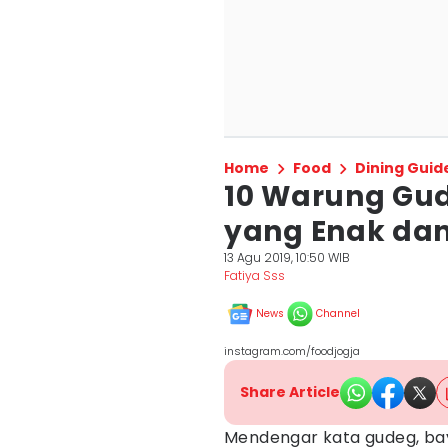
Home
Food
Dining Guid
10 Warung Gud
yang Enak dan
13 Agu 2019, 10:50 WIB
Fatiya Sss
News
Channel
instagram.com/foodjogja
Share Article
Mendengar kata gudeg, bay