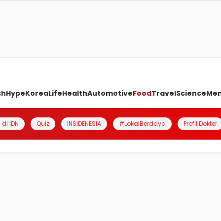
ch
Hype
Korea
Life
Health
Automotive
Food
Travel
Science
Me
 di IDN
Quiz
INSIDENESIA
#LokalBerdaya
Profil Dokter