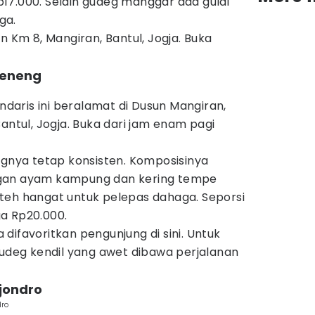
17.000. Selain gudeg manggar ada gulai
ga.
n Km 8, Mangiran, Bantul, Jogja. Buka
Seneng
aris ini beralamat di Dusun Mangiran,
antul, Jogja. Buka dari jam enam pagi
egnya tetap konsisten. Komposisinya
ngan ayam kampung dan kering tempe
teh hangat untuk pelepas dahaga. Seporsi
a Rp20.000.
difavoritkan pengunjung di sini. Untuk
gudeg kendil yang awet dibawa perjalanan
jondro
ro