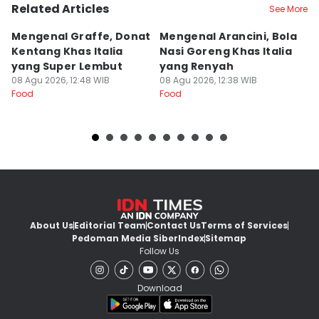
Related Articles
See More
Mengenal Graffe, Donat
Mengenal Arancini, Bola
A
Kentang Khas Italia
Nasi Goreng Khas Italia
P
yang Super Lembut
yang Renyah
S
08 Agu 2026, 12:48 WIB
08 Agu 2026, 12:38 WIB
M
08
Food
Food
Fo
About Us
Editorial Team
Contact Us
Terms of Services
Pedoman Media Siber
Index
Sitemap
Follow Us
Download