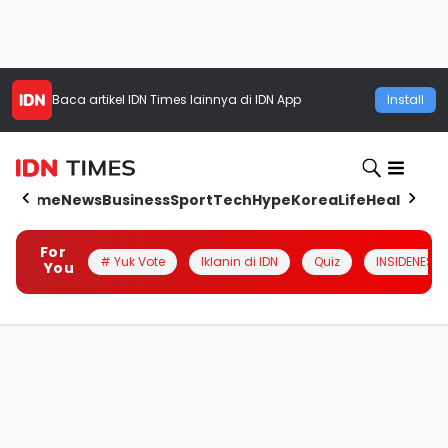
Baca artikel
IDN Times
lainnya di IDN App
Install
Home
News
Business
Sport
Tech
Hype
Korea
Life
Health
Aut
For
# Yuk Vote
Iklanin di IDN
Quiz
INSIDENESIA
You