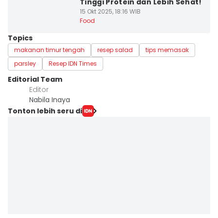
Tinggi Protein dan Lebih Sehat!
15 Okt 2025, 18:16 WIB
Food
Topics
makanan timur tengah
resep salad
tips memasak
parsley
Resep IDN Times
Editorial Team
Editor
Nabila Inaya
Tonton lebih seru di