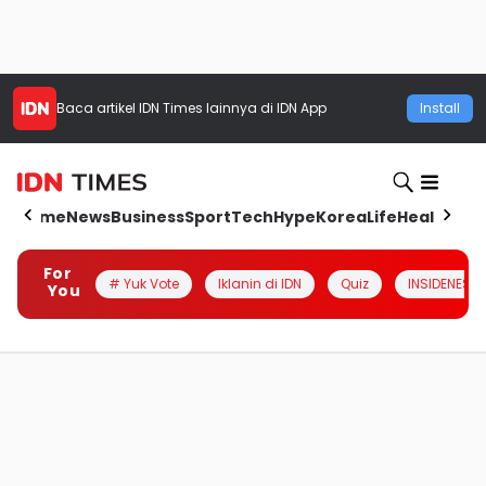
Baca artikel
IDN Times
lainnya di IDN App
Install
Home
News
Business
Sport
Tech
Hype
Korea
Life
Health
Aut
For
# Yuk Vote
Iklanin di IDN
Quiz
INSIDENESIA
You