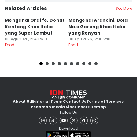
Related Articles
See More
Mengenal Graffe, Donat
Mengenal Arancini, Bola
A
Kentang Khas Italia
Nasi Goreng Khas Italia
P
yang Super Lembut
yang Renyah
S
08 Agu 2026, 12:48 WIB
08 Agu 2026, 12:38 WIB
M
08
Food
Food
Fo
About Us
Editorial Team
Contact Us
Terms of Services
Pedoman Media Siber
Index
Sitemap
Follow Us
Download