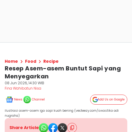
Home
Food
Recipe
Resep Asem-asem Buntut Sapi yang
Menyegarkan
08 Jun 2026, 14:30 WIB
Fina Wahibatun Nisa
News
Channel
Add Us on Google
ilustrasi asem-asem iga sapi kuah bening (vecteezy.com/swastika adi
nugraha)
Share Article