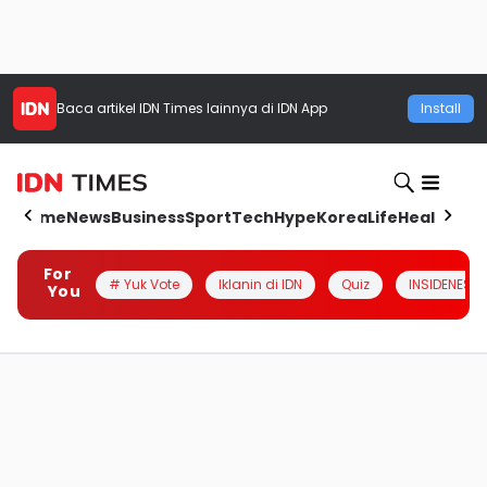
Baca artikel
IDN Times
lainnya di IDN App
Install
Home
News
Business
Sport
Tech
Hype
Korea
Life
Health
Aut
For
# Yuk Vote
Iklanin di IDN
Quiz
INSIDENESIA
You