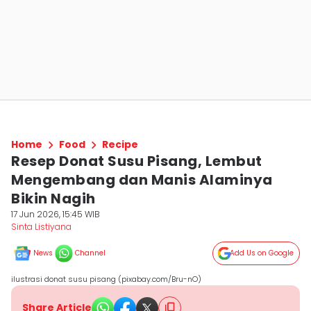
Home
Food
Recipe
Resep Donat Susu Pisang, Lembut
Mengembang dan Manis Alaminya
Bikin Nagih
17 Jun 2026, 15:45 WIB
Sinta Listiyana
News
Channel
Add Us on Google
ilustrasi donat susu pisang (pixabay.com/Bru-nO)
Share Article