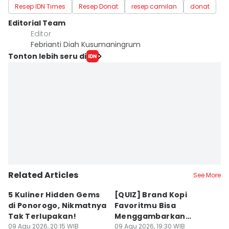
Resep IDN Times
Resep Donat
resep camilan
donat
Editorial Team
Editor
Febrianti Diah Kusumaningrum
Tonton lebih seru di
Related Articles
See More
5 Kuliner Hidden Gems
[QUIZ] Brand Kopi
4 
di Ponorogo, Nikmatnya
Favoritmu Bisa
T
Tak Terlupakan!
Menggambarkan
B
09 Agu 2026, 20:15 WIB
Kepribadianmu Lho!
09 Agu 2026, 19:30 WIB
G
09