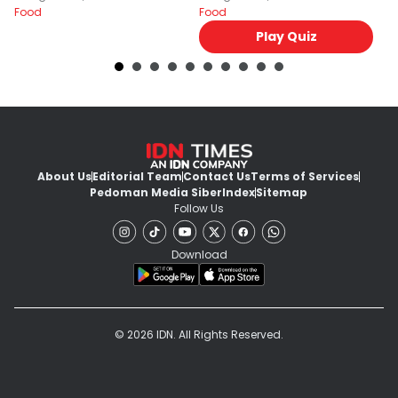
Food
Food
Fo
Play Quiz
About Us
Editorial Team
Contact Us
Terms of Services
Pedoman Media Siber
Index
Sitemap
Follow Us
Download
© 2026 IDN. All Rights Reserved.