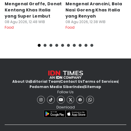
Mengenal Graffe, Donat
Mengenal Arancini, Bola
A
Kentang Khas Italia
Nasi Goreng Khas Italia
P
yang Super Lembut
yang Renyah
S
08 Agu 2026, 12:48 WIB
08 Agu 2026, 12:38 WIB
M
08
Food
Food
Fo
About Us
Editorial Team
Contact Us
Terms of Services
Pedoman Media Siber
Index
Sitemap
Follow Us
Download