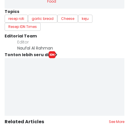
Food
Topics
resep roti
garlic bread
Cheese
keju
Resep IDN Times
Editorial Team
Editor
Naufal Al Rahman
Tonton lebih seru di
Related Articles
See More