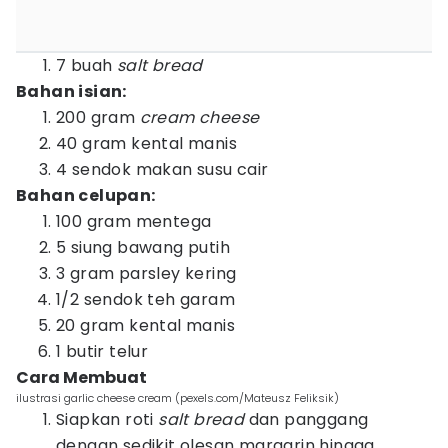
7 buah
salt bread
Bahan isian:
200 gram
cream cheese
40 gram kental manis
4 sendok makan susu cair
Bahan celupan:
100 gram mentega
5 siung bawang putih
3 gram parsley kering
1/2 sendok teh garam
20 gram kental manis
1 butir telur
Cara Membuat
ilustrasi garlic cheese cream (pexels.com/Mateusz Feliksik)
Siapkan roti
salt bread
dan panggang
dengan sedikit olesan margarin hingga