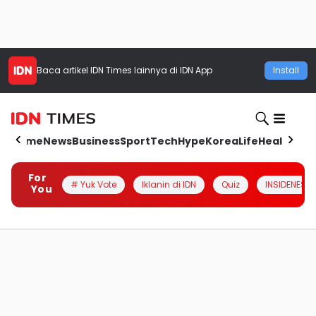
Baca artikel
IDN Times
lainnya di IDN App
Install
Home
News
Business
Sport
Tech
Hype
Korea
Life
Health
Aut
For
# Yuk Vote
Iklanin di IDN
Quiz
INSIDENESIA
You