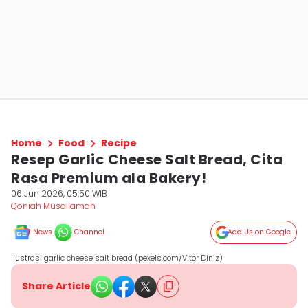
Home
Food
Recipe
Resep Garlic Cheese Salt Bread, Cita
Rasa Premium ala Bakery!
06 Jun 2026, 05:50 WIB
Qoniah Musallamah
News
Channel
Add Us on Google
ilustrasi garlic cheese salt bread (pexels.com/Vitor Diniz)
Share Article