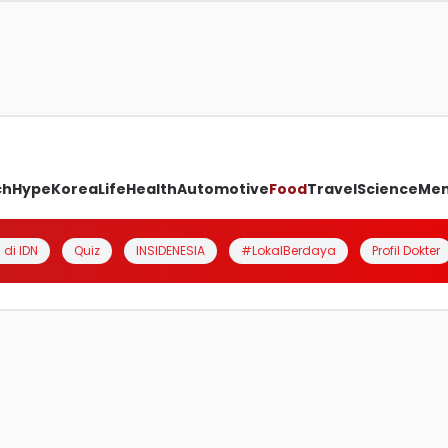
ch
Hype
Korea
Life
Health
Automotive
Food
Travel
Science
Me
 di IDN
Quiz
INSIDENESIA
#LokalBerdaya
Profil Dokter