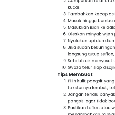
Campurkan telur orak
kucai.
Tambahkan kecap asin
Masak hingga bumbu 
Masukkan isian ke dala
Oleskan minyak wijen p
Nyalakan api dan dia
Jika sudah kekuningan
langsung tutup teflon,
Setelah air menyusut
Gyoza telur siap disaji
Tips Membuat
Pilih kulit pangsit yan
teksturnya lembut, te
Jangan terlalu banya
pangsit, agar tidak bo
Pastikan teflon atau
menambahkan minyak,