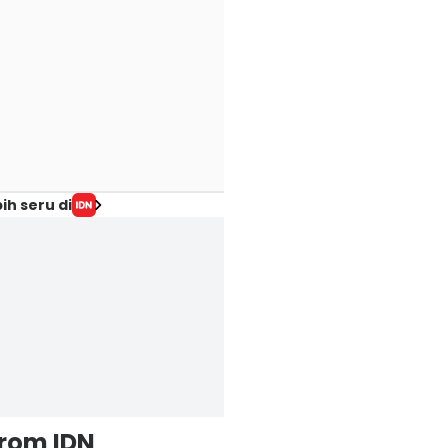
ih seru di
from IDN