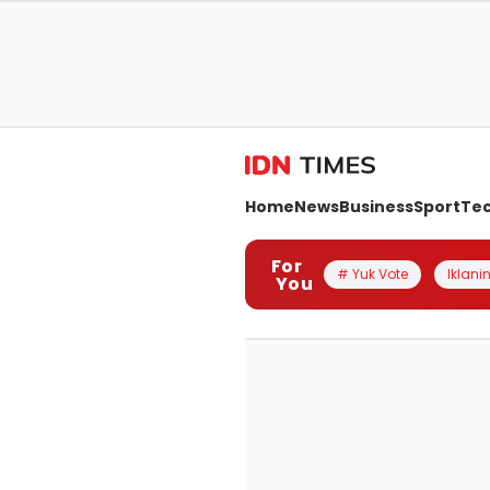
Home
News
Business
Sport
Te
For
# Yuk Vote
Iklanin
You