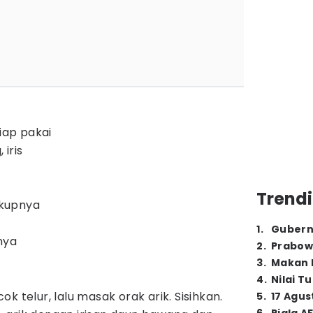
siap pakai
iris
Trendi
kupnya
1
.
Gubern
nya
2
.
Prabow
3
.
Makan B
4
.
Nilai T
k telur, lalu masak orak arik. Sisihkan.
5
.
17 Agus