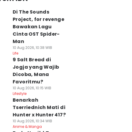
Di The Sounds
Project, for revenge
Bawakan Lagu
Cinta OST Spider-
Man
10 Aug 2026, 10:38 WIB
Life
9 Salt Bread di
Jogja yang Wajib
Dicoba, Mana
Favoritmu?
10 Aug 2026, 10:15 WIB
Lifestyle
Benarkah
Tserriednich Mati di
Hunter x Hunter 417?
erapa Lama Cold
Resep Puding
Resep Kue Apem
rew Harus
Kimpul, Dessert
Jahe Kukus yang
10 Aug 2026, 10:34 WIB
iseduh?
Anime & Manga
Unik yang
Empuk untuk