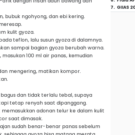
6
.
Piala A
-arik dengan irisan daun bawang dan
7
.
GIIAS 2
, bubuk ngohyong, dan ebi kering.
meresap.
m kulit gyoza.
ada teflon, lalu susun gyoza di dalamnya.
mkan sampai bagian gyoza berubah warna.
, masukan 100 ml air panas, kemudian
 dan mengering, matikan kompor.
kan.
g bagus dan tidak terlalu tebal, supaya
tapi tetap renyah saat dipanggang.
k memasukkan adonan telur ke dalam kulit
cor saat dimasak.
 wajan sudah benar-benar panas sebelum
 sehingga gyoza bisa matang merata