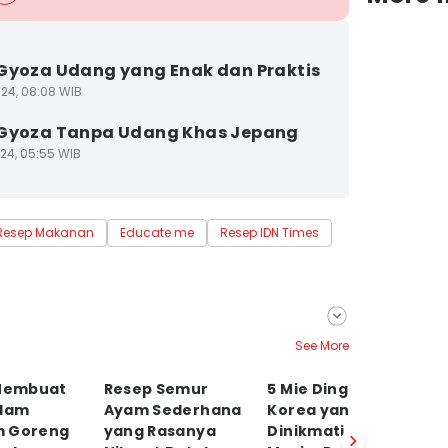
Gyoza Udang yang Enak dan Praktis
24, 08:08 WIB
 Gyoza Tanpa Udang Khas Jepang
24, 05:55 WIB
Resep Makanan
Educate me
Resep IDN Times
See More
 Membuat
Resep Semur
5 Mie Dingin Khas
B
alam
Ayam Sederhana
Korea yang Cocok
B
 Goreng
yang Rasanya
Dinikmati saat
D