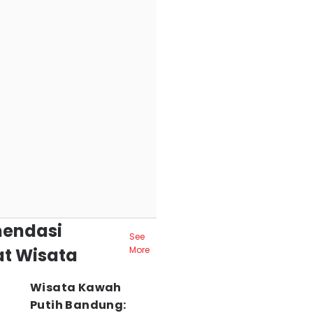
endasi
See
t Wisata
More
Wisata Kawah
Putih Bandung: