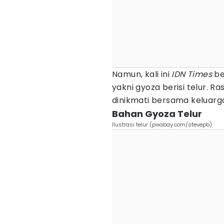
Namun, kali ini
IDN Times
be
yakni gyoza berisi telur. R
dinikmati bersama keluarga.
Bahan Gyoza Telur
Ilustrasi telur (pixabay.com/stevepb)