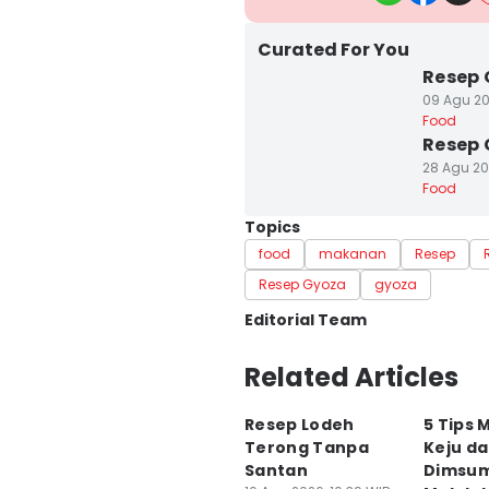
Curated For You
Resep 
09 Agu 20
Food
Resep
28 Agu 20
Food
Topics
food
makanan
Resep
Resep Gyoza
gyoza
Editorial Team
Editor
Related Articles
Dhiya Awlia Azzahra
Resep Lodeh
5 Tips
Editor
Terong Tanpa
Keju d
Dewi Suci Rahayu
Santan
Dimsum