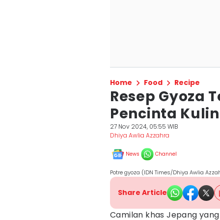
Home
Food
Recipe
Resep Gyoza Te
Pencinta Kuli
27 Nov 2024, 05:55 WIB
Dhiya Awlia Azzahra
News
Channel
Potre gyoza (IDN Times/Dhiya Awlia Azza
Share Article
Camilan khas Jepang yang p