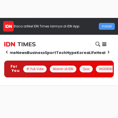
Baca artikel
IDN Times
lainnya di IDN App
Install
Home
News
Business
Sport
Tech
Hype
Korea
Life
Health
Aut
For
# Yuk Vote
Iklanin di IDN
Quiz
INSIDENESIA
You