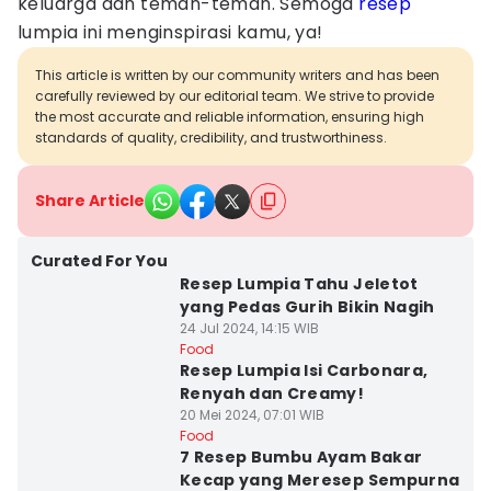
keluarga dan teman-teman. Semoga
resep
lumpia ini menginspirasi kamu, ya!
This article is written by our community writers and has been
carefully reviewed by our editorial team. We strive to provide
the most accurate and reliable information, ensuring high
standards of quality, credibility, and trustworthiness.
Share Article
Curated For You
Resep Lumpia Tahu Jeletot
yang Pedas Gurih Bikin Nagih
24 Jul 2024, 14:15 WIB
Food
Resep Lumpia Isi Carbonara,
Renyah dan Creamy!
20 Mei 2024, 07:01 WIB
Food
7 Resep Bumbu Ayam Bakar
Kecap yang Meresep Sempurna