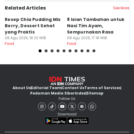
Related Articles
See More
Resep Chia Pudding Mix
8 Isian Tambahan untuk
8
Berry, Dessert Sehat
Nasi Tim Ayam,
L
yang Praktis
Sempurnakan Rasa
y
08 Agu 2026, 18:20 WIB
08 Agu 2026, 17:18 WIB
08
Food
Food
Fo
About Us
Editorial Team
Contact Us
Terms of Services
Pedoman Media Siber
Index
Sitemap
Follow Us
Download