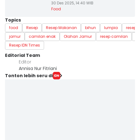
30 Des 2025, 14:40 WIB
Food
Topics
food
Resep
Resep Makanan
bihun
lumpia
resep 
jamur
camilan enak
Olahan Jamur
resep camilan
E
Resep IDN Times
Editorial Team
Editor
Annisa Nur Fitriani
Tonton lebih seru di