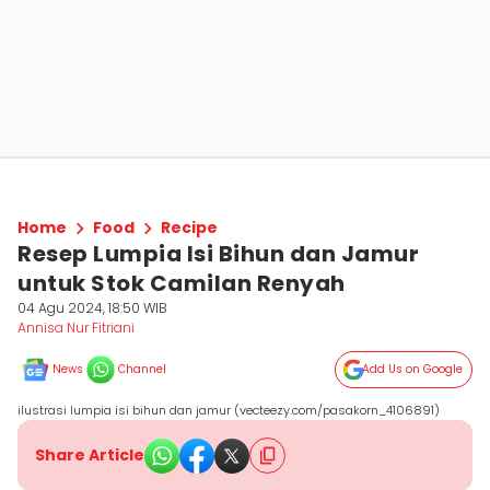
Home
Food
Recipe
Resep Lumpia Isi Bihun dan Jamur
untuk Stok Camilan Renyah
04 Agu 2024, 18:50 WIB
Annisa Nur Fitriani
News
Channel
Add Us on Google
ilustrasi lumpia isi bihun dan jamur (vecteezy.com/pasakorn_4106891)
Share Article