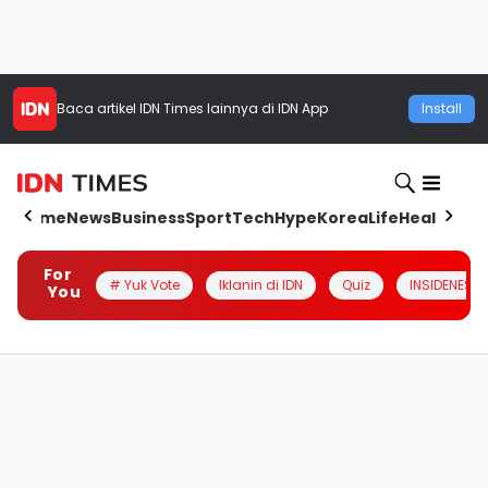
Baca artikel
IDN Times
lainnya di IDN App
Install
Home
News
Business
Sport
Tech
Hype
Korea
Life
Health
Aut
For
# Yuk Vote
Iklanin di IDN
Quiz
INSIDENESIA
You