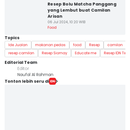
Resep Bolu Matcha Panggang
yang Lembut buat Camilan
Arisan
06 Jul 2024, 10:20 WIB
Food
Topics
Ide Jualan
makanan pedas
food
Resep
camilan
resep camilan
Resep Siomay
Educate me
Resep IDN Tim
Editorial Team
Editor
Naufal Al Rahman
Tonton lebih seru di