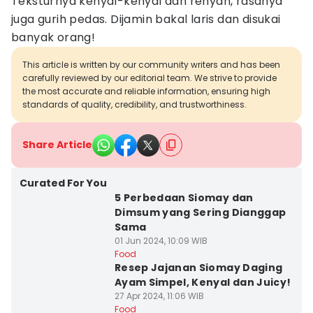
Teksturnya kenyal-kenyal dan renyah, rasanya
juga gurih pedas. Dijamin bakal laris dan disukai
banyak orang!
This article is written by our community writers and has been
carefully reviewed by our editorial team. We strive to provide
the most accurate and reliable information, ensuring high
standards of quality, credibility, and trustworthiness.
Share Article
Curated For You
5 Perbedaan Siomay dan
Dimsum yang Sering Dianggap
Sama
01 Jun 2024, 10:09 WIB
Food
Resep Jajanan Siomay Daging
Ayam Simpel, Kenyal dan Juicy!
27 Apr 2024, 11:06 WIB
Food