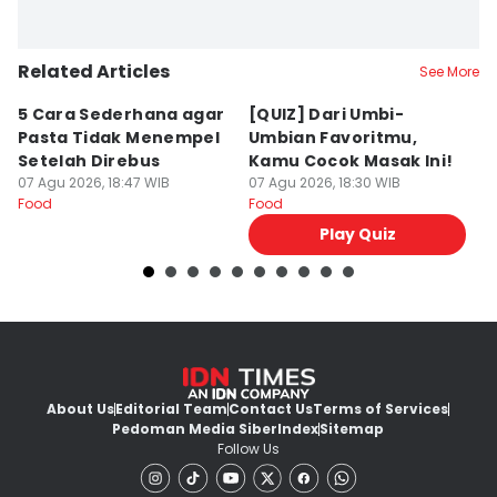
Related Articles
See More
5 Cara Sederhana agar
[QUIZ] Dari Umbi-
R
Pasta Tidak Menempel
Umbian Favoritmu,
K
Setelah Direbus
Kamu Cocok Masak Ini!
K
07 Agu 2026, 18:47 WIB
07 Agu 2026, 18:30 WIB
M
07
Food
Food
Fo
Play Quiz
About Us
Editorial Team
Contact Us
Terms of Services
Pedoman Media Siber
Index
Sitemap
Follow Us