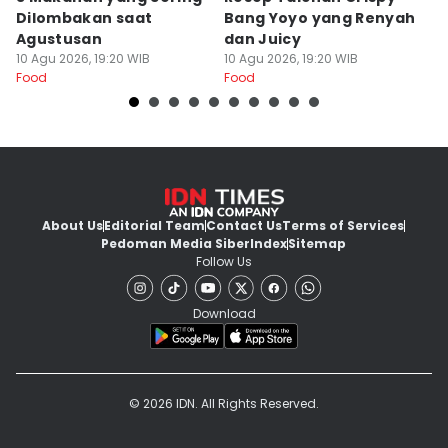
Dilombakan saat
Bang Yoyo yang Renyah
M
Agustusan
dan Juicy
R
10 Agu 2026, 19:20 WIB
10 Agu 2026, 19:20 WIB
I
10
Food
Food
Fo
About Us
Editorial Team
Contact Us
Terms of Services
Pedoman Media Siber
Index
Sitemap
Follow Us
Download
© 2026 IDN. All Rights Reserved.