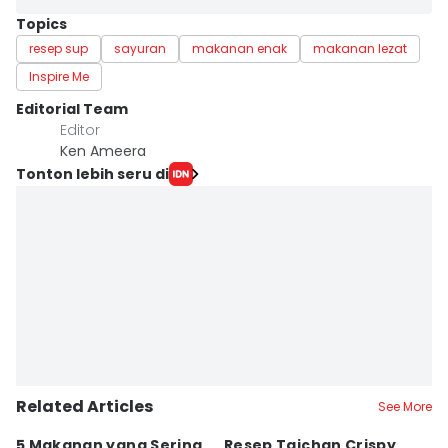
Topics
resep sup
sayuran
makanan enak
makanan lezat
Inspire Me
Editorial Team
Editor
Ken Ameera
Tonton lebih seru di
Related Articles
See More
5 Makanan yang Sering
Resep Taichan Crispy
R