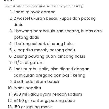
ilustrasi bahan membuat sup (unsplash.com/Jakub Klucký)
1 sdm minyak goreng
2 wortel ukuran besar, kupas dan potong
dadu
1 bawang bombai ukuran sedang, kupas dan
potong dadu
1 batang seledri, cincang halus
½ paprika merah, potong dadu
2 siung bawang putih, cincang halus
1 1/2 sdt garam
1 sdt bumbu Italia, bisa diganti dengan
campuran oregano dan basil kering
¼ sdt lada hitam bubuk
⅛ sdt paprika
960 ml kaldu ayam rendah sodium
±450 gr kentang, potong dadu
150 gr jagung manis