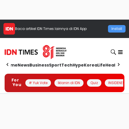
Baca artikel
IDN Times
lainnya di IDN App
Install
Home
News
Business
Sport
Tech
Hype
Korea
Life
Health
Aut
For
# Yuk Vote
Iklanin di IDN
Quiz
INSIDENESIA
You