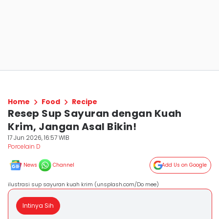
Home
Food
Recipe
Resep Sup Sayuran dengan Kuah
Krim, Jangan Asal Bikin!
17 Jun 2026, 16:57 WIB
Porcelain D
News
Channel
Add Us on Google
ilustrasi sup sayuran kuah krim (unsplash.com/Do mee)
Intinya Sih