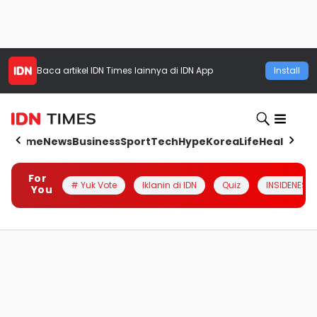
Baca artikel
IDN Times
lainnya di IDN App
Install
Home
News
Business
Sport
Tech
Hype
Korea
Life
Health
Aut
For
# Yuk Vote
Iklanin di IDN
Quiz
INSIDENESIA
You