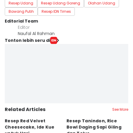
Resep Udang
Resep Udang Goreng
Olahan Udang
Bawang Putih
Resep IDN Times
Editorial Team
Editor
Naufal Al Rahman
Tonton lebih seru di
Related Articles
See More
Resep Red Velvet
Resep Tanindon, Rice
R
Cheesecake, Ide Kue
Bowl Daging Sapi Giling
M