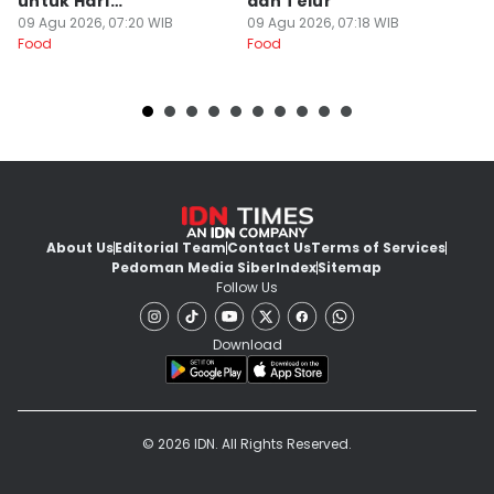
untuk Hari
dan Telur
A
Kemerdekaan RI
09 Agu 2026, 07:20 WIB
09 Agu 2026, 07:18 WIB
09
Food
Food
Fo
About Us
Editorial Team
Contact Us
Terms of Services
Pedoman Media Siber
Index
Sitemap
Follow Us
Download
© 2026 IDN. All Rights Reserved.