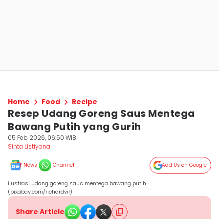
Home
Food
Recipe
Resep Udang Goreng Saus Mentega
Bawang Putih yang Gurih
05 Feb 2026, 06:50 WIB
Sinta Listiyana
News
Channel
Add Us on Google
ilustrasi udang goreng saus mentega bawang putih
(pixabay.com/richardvil)
Share Article