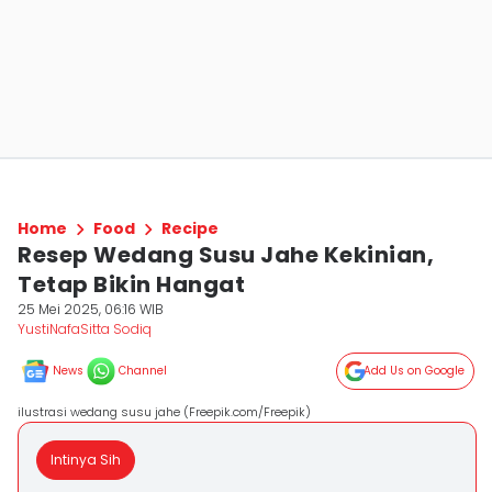
Home
Food
Recipe
Resep Wedang Susu Jahe Kekinian,
Tetap Bikin Hangat
25 Mei 2025, 06:16 WIB
YustiNafaSitta Sodiq
News
Channel
Add Us on Google
ilustrasi wedang susu jahe (Freepik.com/Freepik)
Intinya Sih