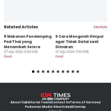
Related Articles
See More
8 Makanan Pendamping
5 Cara Mengolah Kimpul
R
Pad Thai yang
agar Tidak Gatal saat
E
Menambah Selera
Dimakan
H
07 Agu 2026, 12:34 WIB
07 Agu 2026, 11:50 WIB
07
Food
Food
Fo
About Us
Editorial Team
Contact Us
Terms of Services
Pedoman Media Siber
Index
Sitemap