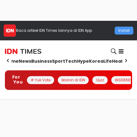
Baca artikel
IDN Times
lainnya di IDN App
Install
Home
News
Business
Sport
Tech
Hype
Korea
Life
Health
Aut
For
# Yuk Vote
Iklanin di IDN
Quiz
INSIDENESIA
You