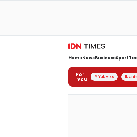
Home
News
Business
Sport
Te
For
# Yuk Vote
Iklanin
You