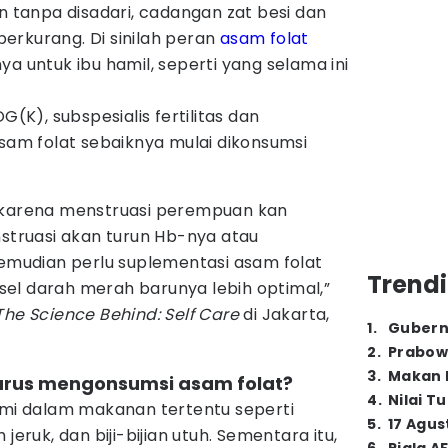
an tanpa disadari, cadangan zat besi dan
berkurang. Di sinilah peran
asam folat
ya untuk ibu hamil, seperti yang selama ini
G(K), subspesialis fertilitas dan
asam folat sebaiknya mulai dikonsumsi
 karena menstruasi perempuan kan
nstruasi akan turun Hb-nya atau
kemudian perlu suplementasi asam folat
Trendi
el darah merah barunya lebih optimal,”
The Science Behind: Self Care
di Jakarta,
1
.
Gubern
2
.
Prabow
3
.
Makan B
arus mengonsumsi asam folat?
4
.
Nilai T
mi dalam makanan tertentu seperti
5
.
17 Agus
jeruk, dan biji-bijian utuh. Sementara itu,