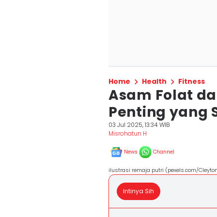
Home
Health
Fitness
Asam Folat da
Penting yang 
03 Jul 2025, 13:34 WIB
Misrohatun H
News
Channel
ilustrasi remaja putri (pexels.com/Cleyto
Intinya Sih