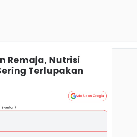
n Remaja, Nutrisi
Sering Terlupakan
Add Us on Google
n Ewerton)