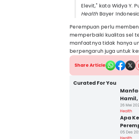
Elevit," kata Widya Y. P
Health
Bayer Indonesia
Perempuan perlu membentu
memperbaiki kualitas sel t
manfaatnya tidak hanya unt
berpengaruh juga untuk ke
Share Article
Curated For You
Manfaa
Hamil,
26 Mei 20
Health
Apa Ke
Perem
05 Des 202
Health