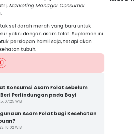
utri,
Marketing Manager Consumer
.
k sel darah merah yang baru untuk
elur yakni dengan asam folat. Suplemen ini
uk persiapan hamil saja, tetapi akan
sehatan tubuh.
t Konsumsi Asam Folat sebelum
 Beri Perlindungan pada Bayi
25, 07:25 WIB
gunaan Asam Folat bagi Kesehatan
puan?
3, 10:02 WIB