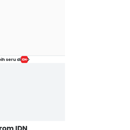
ih seru di
from IDN