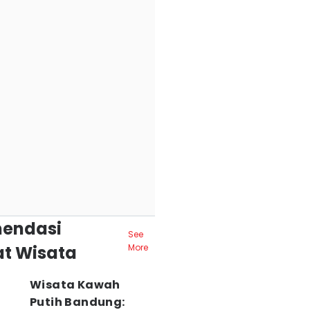
endasi
See
t Wisata
More
Wisata Kawah
Putih Bandung: