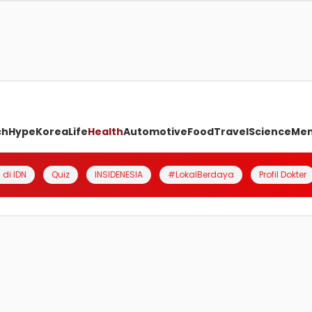
ch
Hype
Korea
Life
Health
Automotive
Food
Travel
Science
Me
 di IDN
Quiz
INSIDENESIA
#LokalBerdaya
Profil Dokter