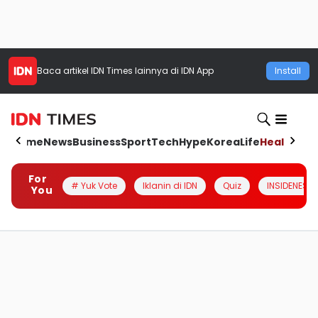
Baca artikel
IDN Times
lainnya di IDN App
Install
Home
News
Business
Sport
Tech
Hype
Korea
Life
Health
Aut
For
# Yuk Vote
Iklanin di IDN
Quiz
INSIDENESIA
You