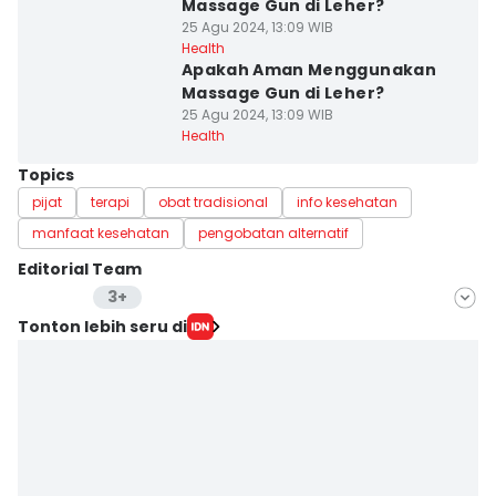
Massage Gun di Leher?
25 Agu 2024, 13:09 WIB
Health
Apakah Aman Menggunakan
Massage Gun di Leher?
25 Agu 2024, 13:09 WIB
Health
Topics
pijat
terapi
obat tradisional
info kesehatan
manfaat kesehatan
pengobatan alternatif
Editorial Team
3+
Editor
Tonton lebih seru di
Mayang Ulfah Narimanda
Editor
Nuruliar F
Editor
Rifki Wuda