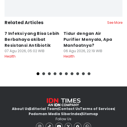
Related Articles
See More
7 Infeksi yang Bisa Lebih
Tidur dengan Air
S
Berbahaya akibat
Purifier Menyala, Apa
a
Resistansi Antibiotik
Manfaatnya?
R
07 Agu 2026, 05:02 WIB
06 Agu 2026, 22:19 WIB
06
Health
Health
He
About Us
Editorial Team
Contact Us
Terms of Services
Pedoman Media Siber
Index
Sitemap
Follow Us