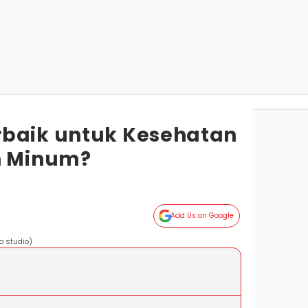
rbaik untuk Kesehatan
n Minum?
Add Us on Google
o studio)