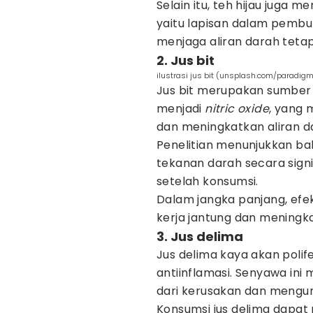
Selain itu, teh hijau juga
yaitu lapisan dalam pembu
menjaga aliran darah tetap
2. Jus bit
ilustrasi jus bit (unsplash.com/paradig
Jus bit merupakan sumber n
menjadi
nitric oxide
, yang
dan meningkatkan aliran d
Penelitian menunjukkan ba
tekanan darah secara sign
setelah konsumsi.
Dalam jangka panjang, ef
kerja jantung dan meningkat
3. Jus delima
Jus delima kaya akan polif
antiinflamasi. Senyawa in
dari kerusakan dan mengu
Konsumsi jus delima dapat