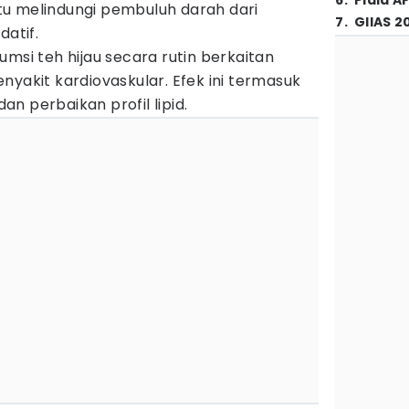
6
.
Piala A
u melindungi pembuluh darah dari
7
.
GIIAS 2
datif.
umsi teh hijau secara rutin berkaitan
nyakit kardiovaskular. Efek ini termasuk
n perbaikan profil lipid.