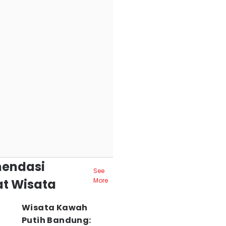
endasi
See
t Wisata
More
Wisata Kawah
Putih Bandung: