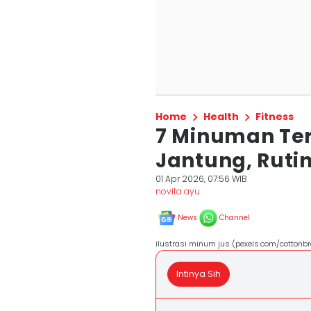
Home
Health
Fitness
7 Minuman Te
Jantung, Ruti
01 Apr 2026, 07:56 WIB
novita ayu
News
Channel
ilustrasi minum jus (pexels.com/cottonbr
Intinya Sih