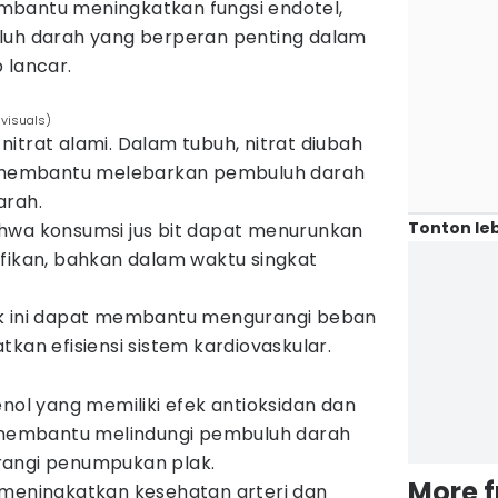
 membantu meningkatkan fungsi endotel,
luh darah yang berperan penting dalam
 lancar.
mvisuals)
itrat alami. Dalam tubuh, nitrat diubah
 membantu melebarkan pembuluh darah
arah.
Tonton leb
hwa konsumsi jus bit dapat menurunkan
ifikan, bahkan dalam waktu singkat
ek ini dapat membantu mengurangi beban
kan efisiensi sistem kardiovaskular.
enol yang memiliki efek antioksidan dan
i membantu melindungi pembuluh darah
rangi penumpukan plak.
More 
 meningkatkan kesehatan arteri dan