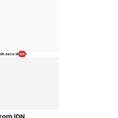
ih seru di
from IDN