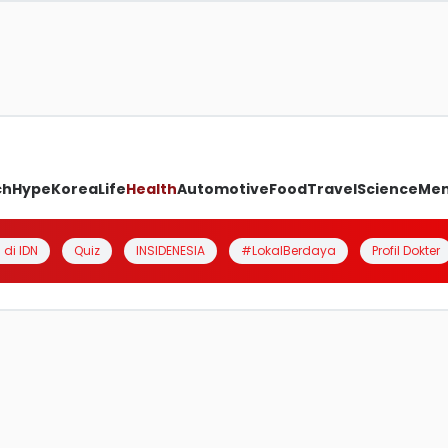
ch
Hype
Korea
Life
Health
Automotive
Food
Travel
Science
Me
 di IDN
Quiz
INSIDENESIA
#LokalBerdaya
Profil Dokter