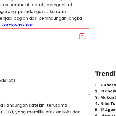
itas pembuluh darah, mengontrol
gurangi peradangan. Jika rutin
enjadi bagian dari perlindungan jangka
 kardiovaskular
.
Trendi
oderat)
1
.
Gubern
2
.
Prabow
3
.
Makan B
4
.
Nilai T
ena kandungan katekin, terutama
5
.
17 Agus
GCG), yang memiliki efek antioksidan