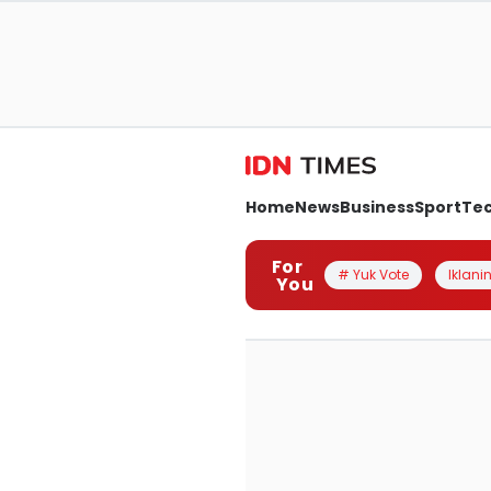
Home
News
Business
Sport
Te
For
# Yuk Vote
Iklanin
You